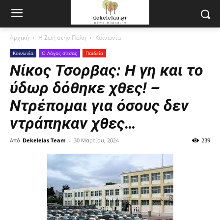
Αρχική
Η Ζωή στην Πόλη
Κοινωνία
Κοινωνία
Ο Λόγος σ'εσας
Παιδεία
Νίκος Τσορβας: Η γη και το
ύδωρ δόθηκε χθες! –
Ντρέπομαι για όσους δεν
ντράπηκαν χθες…
Από
Dekeleias Team
-
30 Μαρτίου, 2024
239