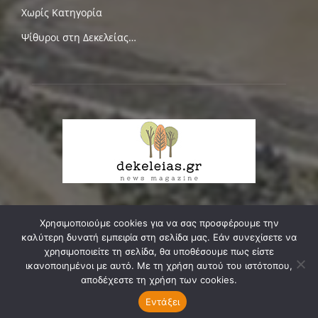
Χωρίς Κατηγορία
Ψίθυροι στη Δεκελείας…
Χρησιμοποιούμε cookies για να σας προσφέρουμε την
ΣΧΕΤΙΚΑ ΜΕ ΕΜΑΣ
καλύτερη δυνατή εμπειρία στη σελίδα μας. Εάν συνεχίσετε να
χρησιμοποιείτε τη σελίδα, θα υποθέσουμε πως είστε
Δεκελείας, ο δικός μας δρόμος, κεντρική αρτηρία της
ικανοποιημένοι με αυτό. Με τη χρήση αυτού του ιστότοπου,
κοινωνικής, οικιστικής και πολιτιστικής μας ενότητας,
αποδέχεστε τη χρήση των cookies.
ζευγαρώνει τις δυο πάλαι ποτέ κοινότητες της Νέας
Εντάξει
Φιλαδέλφειας και...
Διαβάστε Περισσότερα ...