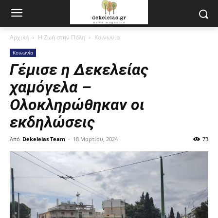
Αρχική
Η Ζωή στην Πόλη
Κοινωνία
Κοινωνία
Γέμισε η Δεκελείας
χαμόγελα –
Ολοκληρώθηκαν οι
εκδηλώσεις
Από
Dekeleias Team
-
18 Μαρτίου, 2024
73