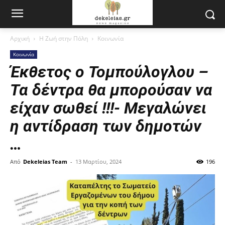
Αρχική
Η Ζωή στην Πόλη
Κοινωνία
Κοινωνία
Έκθετος ο Τομπούλογλου –
Τα δέντρα θα μπορούσαν να
είχαν σωθεί !!!- Μεγαλώνει
η αντίδραση των δημοτών
…
Από
Dekeleias Team
-
13 Μαρτίου, 2024
196