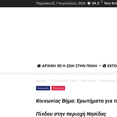
C
Παρασκευή, 7 Αυγούστου, 2026
34.2
Νέα Φι
ΑΡΧΙΚΉ
Η ΖΩΉ ΣΤΗΝ ΠΌΛΗ
ΕΚΤΌ
Αρχική
Η Ζωή στην Πόλη
Κοινωνία
Κοινωνίας 
Κοινωνία
Πολιτική
Κοινωνίας Βήμα: Ερωτήματα για 
Πίνδου στην περιοχή Νησίδας