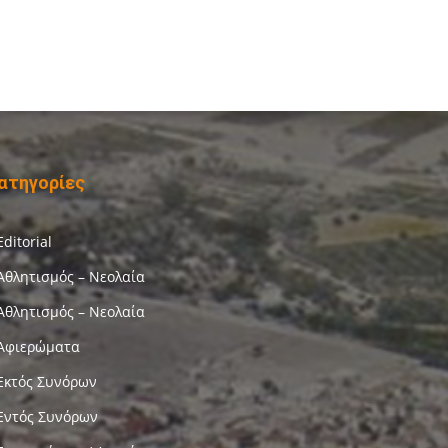
ατηγορίες
Editorial
Αθλητισμός – Νεολαία
Αθλητισμός – Νεολαία
Αφιερώματα
Εκτός Συνόρων
Εντός Συνόρων