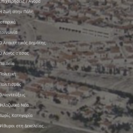
Επιχειρήσεις / Αγορά
Η Ζωή στην Πόλη
Ιστορικά
Κοινωνία
Ο Απαιτητικός Δημότης
Ο Λόγος σ'εσας
Παιδεία
Πολιτική
Πολιτισμός
Συνεντεύξεις
Φιλοζωικά Νέα
Χωρίς Κατηγορία
Ψίθυροι στη Δεκελείας…