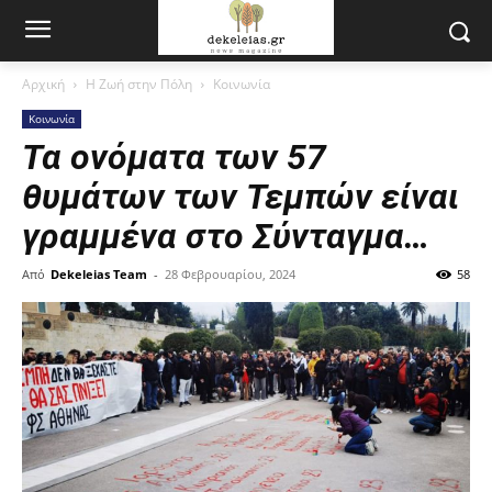
Αρχική
Η Ζωή στην Πόλη
Κοινωνία
Κοινωνία
Τα ονόματα των 57
θυμάτων των Τεμπών είναι
γραμμένα στο Σύνταγμα…
Από
Dekeleias Team
-
28 Φεβρουαρίου, 2024
58