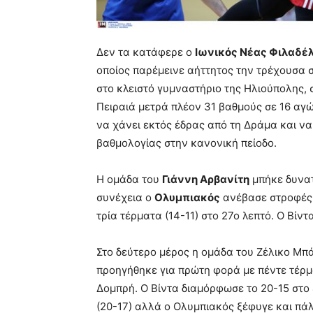
Δεν τα κατάφερε ο
Ιωνικός Νέας Φιλαδέ
οποίος παρέμεινε αήττητος την τρέχουσα 
στο κλειστό γυμναστήριο της Ηλιούπολης, 
Πειραιά μετρά πλέον 31 βαθμούς σε 16 αγώ
να χάνει εκτός έδρας από τη Δράμα και ν
βαθμολογίας στην κανονική πείοδο.
Η ομάδα του
Γιάννη Αρβανίτη
μπήκε δυνατ
συνέχεια ο
Ολυμπιακός
ανέβασε στροφές 
τρία τέρματα (14-11) στο 27ο λεπτό. Ο Βίν
Στο δεύτερο μέρος η ομάδα του Ζέλικο Μπά
προηγήθηκε για πρώτη φορά με πέντε τέρμα
Δομπρή. Ο Βίντα διαμόρφωσε το 20-15 στο
(20-17) αλλά ο Ολυμπιακός ξέφυγε και πάλι