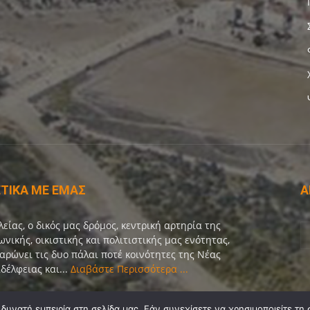
ΤΙΚΑ ΜΕ ΕΜΑΣ
Α
λείας, ο δικός μας δρόμος, κεντρική αρτηρία της
ωνικής, οικιστικής και πολιτιστικής μας ενότητας,
αρώνει τις δυο πάλαι ποτέ κοινότητες της Νέας
δέλφειας και...
Διαβάστε Περισσότερα ...
οινωνία:
info@dekeleias.gr
υνατή εμπειρία στη σελίδα μας. Εάν συνεχίσετε να χρησιμοποιείτε τη 