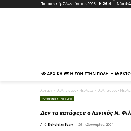
C
Παρασκευή, 7 Αυγούστου, 2026
26.4
Νέα Φι
ΑΡΧΙΚΉ
Η ΖΩΉ ΣΤΗΝ ΠΌΛΗ
ΕΚΤΌ
Αρχική
Αθλητισμός - Νεολαία
Αθλητισμός - Νεολα
Αθλητισμός - Νεολαία
Δεν τα κατάφερε ο Ιωνικός Ν. Φι
Από
Dekeleias Team
-
26 Φεβρουαρίου, 2024