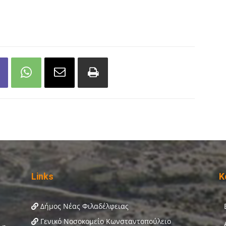
Links
Κ
Δήμος Νέας Φιλαδέλφειας
Γενικό Νοσοκομείο Κωνσταντοπούλειο