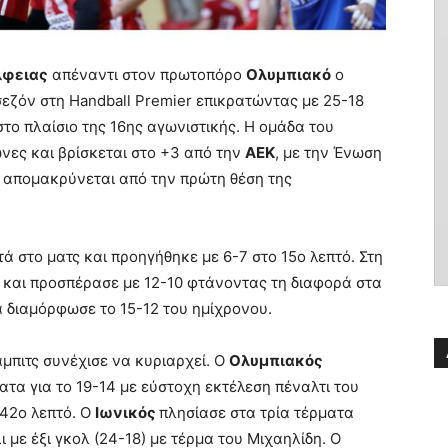
λφειας
απέναντι στον πρωτοπόρο
Ολυμπιακό
ο
σεζόν στη Handball Premier επικρατώντας με 25-18
στο πλαίσιο της 16ης αγωνιστικής. Η ομάδα του
νες και βρίσκεται στο +3 από την
ΑΕΚ
, με την Ένωση
α απομακρύνεται από την πρώτη θέση της
ά στο ματς και προηγήθηκε με 6-7 στο 15ο λεπτό. Στη
και προσπέρασε με 12-10 φτάνοντας τη διαφορά στα
τα διαμόρφωσε το 15-12 του ημίχρονου.
μπιτς συνέχισε να κυριαρχεί. Ο
Ολυμπιακός
τα για το 19-14 με εύστοχη εκτέλεση πέναλτι του
 42ο λεπτό. Ο
Ιωνικός
πλησίασε στα τρία τέρματα
 με έξι γκολ (24-18) με τέρμα του Μιχαηλίδη. Ο