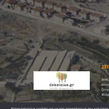
ΣΧΕ
Δεκε
κοιν
ζευγ
Φιλα
Επικ
Χρησιμοποιούμε cookies για να σας προσφέρουμε την καλύτερη δ