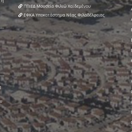
ΠΠΙΕΔ Μουσείο Φιλιώ Χαϊδεμένου
ΕΦΚΑ Υποκατάστημα Νέας Φιλαδέλφειας