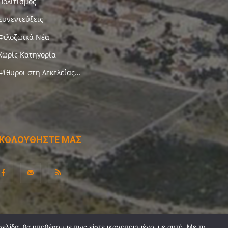
Πολιτισμός
Συνεντεύξεις
Φιλοζωικά Νέα
Χωρίς Κατηγορία
Ψίθυροι στη Δεκελείας…
ΚΟΛΟΥΘΗΣΤΕ ΜΑΣ
σελίδα, θα υποθέσουμε πως είστε ικανοποιημένοι με αυτό. Με τη