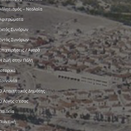
Αθλητισμός – Νεολαία
Αφιερώματα
Εκτός Συνόρων
Εντός Συνόρων
Επιχειρήσεις / Αγορά
Η Ζωή στην Πόλη
Ιστορικά
Κοινωνία
Ο Απαιτητικός Δημότης
Ο Λόγος σ'εσας
Παιδεία
Πολιτική