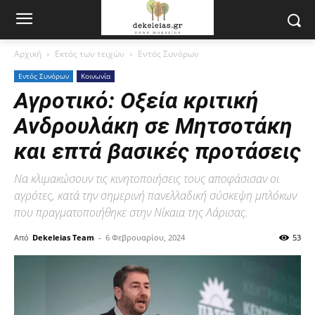
Αρχική
Εκτός των τειχών
Εντός Συνόρων
Εντός Συνόρων
Κοινωνία
Αγροτικό: Οξεία κριτική
Ανδρουλάκη σε Μητσοτάκη
και επτά βασικές προτάσεις
Να κλιμακώσουν τις κινητοποιήσεις τους αποφάσισαν οι
αγρότες, κατά την σημερινή πανελλαδική σύσκεψη μπλόκων
που πραγματοποιήθηκε στην Νίκαια της Λάρισας.
Από
Dekeleias Team
-
6 Φεβρουαρίου, 2024
53