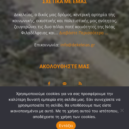
ΣΧΕΤΙΚΑ ΜΕ ΕΜΑΣ
Δεκελείας, ο δικός μας δρόμος, κεντρική αρτηρία της
κοινωνικής, οικιστικής και πολιτιστικής μας ενότητας,
ζευγαρώνει τις δυο πάλαι ποτέ κοινότητες της Νέας
Φιλαδέλφειας και...
Διαβάστε Περισσότερα ...
Επικοινωνία:
info@dekeleias.gr
ΑΚΟΛΟΥΘΗΣΤΕ ΜΑΣ
Χρησιμοποιούμε cookies για να σας προσφέρουμε την
καλύτερη δυνατή εμπειρία στη σελίδα μας. Εάν συνεχίσετε να
Διαύγεια
Λίγα Λόγια για Εμάς
Επικοινωνία
χρησιμοποιείτε τη σελίδα, θα υποθέσουμε πως είστε
ικανοποιημένοι με αυτό. Με τη χρήση αυτού του ιστότοπου,
Όροι Χρήσης
Προσωπικά Δεδομένα
Sitemap
αποδέχεστε τη χρήση των cookies.
Ψηφοφορίες
Εντάξει
© Copyright 2021-2026 by
Dekeleias.gr
©