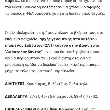
παρκέ…
Κάτι που φάνηκε όσες φορές οι “σταχυοφόροι”
του Νίκου Βούλγαρη κατάφεραν να χτίσουν διαφορές
τις οποίες η ΦΕΑ ροκάνιζε χάρη στη διάθεση που έβγαζε.
Οι Φιλαδελφειώτες στρέφουν πλέον το βλέμμα τους στα
επόμενα παιχνίδια,
αρχής γενομένης από αυτό του
επόμενου Σαββάτου (27/1) κόντρα στην Δάφνη στο
“Απόστολος Κόντος”
, εκεί που θα αναζητηθεί ο τρόπος
για να περιοριστούν τα νεκρά διαστήματα για να
μπορέσει η ομάδα να διεκδικήσει ό,τι καλύτερο μπορεί
μέχρι το τέλος του φετινού μαραθωνίου.
ΔΙΑΙΤΗΤΕΣ:
Κιουλάφας, Βελέντζας, Πολάτογλου.
ΔΕΚΑΛΕΠΤΑ:
27-21, 45-35 (ημίχρονο), 59-47, 73-62.
ΠΑΝΕΛΕΥΣΙΝΙΑΚΟΣ ΑΟΚ (Νικ. Βούλγαρης):
Γράψας,