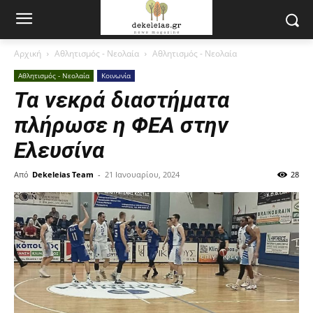
Αρχική
Αθλητισμός - Νεολαία
Αθλητισμός - Νεολαία
Αθλητισμός - Νεολαία
Κοινωνία
Τα νεκρά διαστήματα
πλήρωσε η ΦΕΑ στην
Ελευσίνα
Από
Dekeleias Team
-
21 Ιανουαρίου, 2024
28