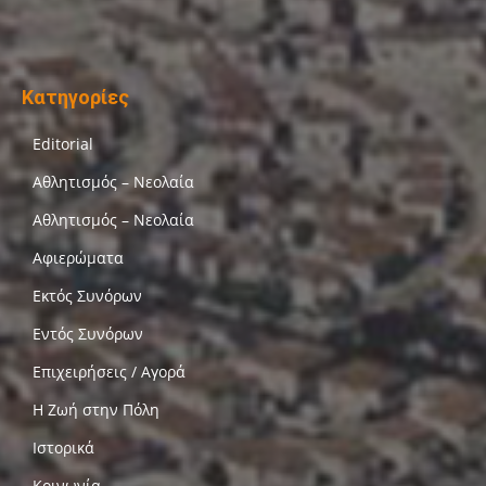
Κατηγορίες
Editorial
Αθλητισμός – Νεολαία
Αθλητισμός – Νεολαία
Αφιερώματα
Εκτός Συνόρων
Εντός Συνόρων
Επιχειρήσεις / Αγορά
Η Ζωή στην Πόλη
Ιστορικά
Κοινωνία