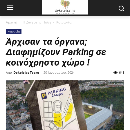
Αρχική
Η Ζωή στην Πόλη
Κοινωνία
Κοινωνία
Άρχισαν τα όργανα;
Διαφημίζουν Parking σε
κοινόχρηστο χώρο !
Από
Dekeleias Team
-
20 Ιανουαρίου, 2024
641