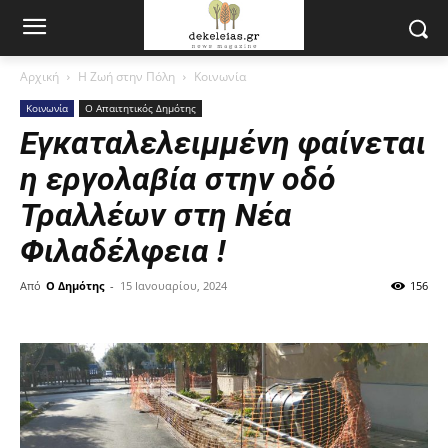
Αρχική
Η Ζωή στην Πόλη
Κοινωνία
Κοινωνία
Ο Απαιτητικός Δημότης
Εγκαταλελειμμένη φαίνεται
η εργολαβία στην οδό
Τραλλέων στη Νέα
Φιλαδέλφεια !
Από
Ο Δημότης
-
15 Ιανουαρίου, 2024
156