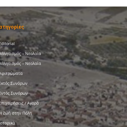
ατηγορίες
Editorial
Αθλητισμός – Νεολαία
Αθλητισμός – Νεολαία
Αφιερώματα
Εκτός Συνόρων
Εντός Συνόρων
Επιχειρήσεις / Αγορά
Η Ζωή στην Πόλη
Ιστορικά