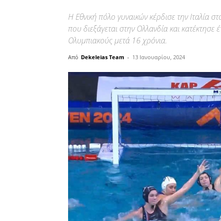
Η Εθνική πόλο γυναικών κέρδισε την Ιταλία 
που διεξάγεται στην Ολλανδία και κατέκτησε έ
Ολυμπιακούς μετά 16 χρόνια.
Από
Dekeleias Team
-
13 Ιανουαρίου, 2024