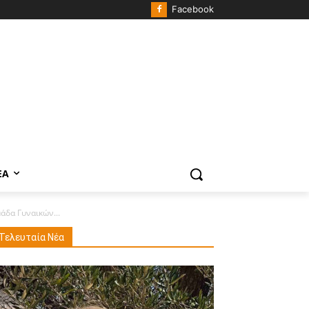
Facebook
ΈΑ
άδα Γυναικών...
Τελευταία Νέα