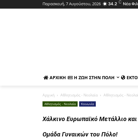
C
Παρασκευή, 7 Αυγούστου, 2026
34.2
Νέα Φι
ΑΡΧΙΚΉ
Η ΖΩΉ ΣΤΗΝ ΠΌΛΗ
ΕΚΤΌ
Αρχική
Αθλητισμός - Νεολαία
Αθλητισμός - Νεολα
Αθλητισμός - Νεολαία
Κοινωνία
Χάλκινο Ευρωπαϊκό Μετάλλιο και ε
Ομάδα Γυναικών του Πόλο!