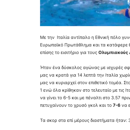
Με την Ιταλία αντίπαλο η Εθνική πόλο γυ
Ευρωπαϊκό Πρωτάθλημα και τα κατάφερε θα
επίσης το εισιτήριο για τους
Ολυμπιακούς 
Ήταν ένα δύσκολος αγώνας με ισχυρές σφι
μας να κρατά για 14 λεπτά την Ιταλία χωρί
μας να κυριαρχεί στον επιθετικό τομέα. Στ
1 ενώ όλα κρίθηκαν στο τελευταίο με τις Ι
να γίνει το 6-5 και με πέναλτι στο 3.57 πρι
πετυχαίνουν το χρυσό γκολ και το
7-6
να ε
Τα σκορ στα επί μέρους διαστήματα ήταν: 3-