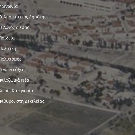
Κοινωνία
Ο Απαιτητικός Δημότης
Ο Λόγος σ'εσας
Παιδεία
Πολιτική
Πολιτισμός
Συνεντεύξεις
Φιλοζωικά Νέα
Χωρίς Κατηγορία
Ψίθυροι στη Δεκελείας…