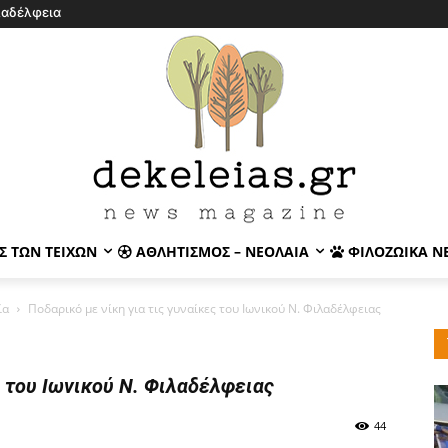
λαδέλφεια
Σ ΤΩΝ ΤΕΙΧΏΝ
ΑΘΛΗΤΙΣΜΌΣ – ΝΕΟΛΑΊΑ
ΦΙΛΟΖΩΙΚΆ Ν
ία
Ποδαρικό με νίκη για τις γυναίκες του Ιωνικού Ν. Φιλαδέλφειας
ς του Ιωνικού Ν. Φιλαδέλφειας
44