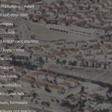
Επιχειρήσεις / Αγορά
Η Ζωή στην Πόλη
Ιστορικά
Κοινωνία
Ο Απαιτητικός Δημότης
Ο Λόγος σ'εσας
Παιδεία
Πολιτική
Πολιτισμός
Συνεντεύξεις
Φιλοζωικά Νέα
Χωρίς Κατηγορία
Ψίθυροι στη Δεκελείας…