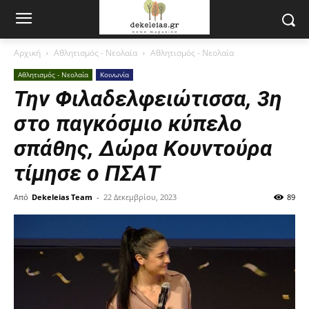
Αρχική
Αθλητισμός - Νεολαία
Αθλητισμός - Νεολαία
Αθλητισμός - Νεολαία
Κοινωνία
Την Φιλαδελφειώτισσα, 3η
στο παγκόσμιο κύπελο
σπάθης, Δώρα Κουντούρα
τίμησε ο ΠΣΑΤ
Από
Dekeleias Team
-
22 Δεκεμβρίου, 2023
89