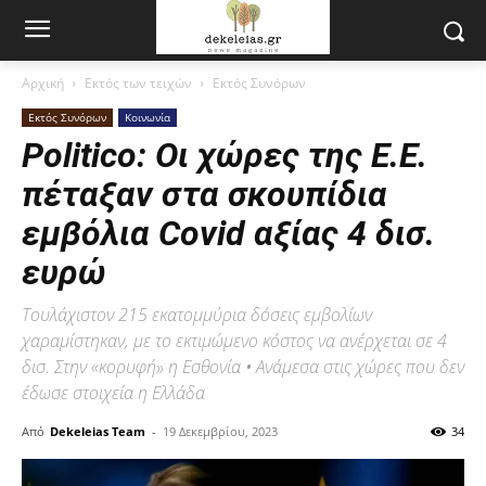
Αρχική
Εκτός των τειχών
Εκτός Συνόρων
Εκτός Συνόρων
Κοινωνία
Politico: Οι χώρες της Ε.Ε.
πέταξαν στα σκουπίδια
εμβόλια Covid αξίας 4 δισ.
ευρώ
Τουλάχιστον 215 εκατομμύρια δόσεις εμβολίων
χαραμίστηκαν, με το εκτιμώμενο κόστος να ανέρχεται σε 4
δισ. Στην «κορυφή» η Εσθονία • Ανάμεσα στις χώρες που δεν
έδωσε στοιχεία η Ελλάδα
Από
Dekeleias Team
-
19 Δεκεμβρίου, 2023
34