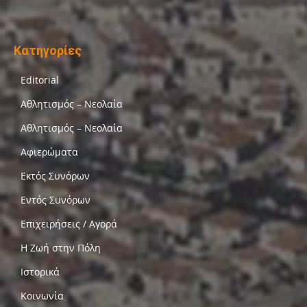
Κατηγορίες
Editorial
Αθλητισμός – Νεολαία
Αθλητισμός – Νεολαία
Αφιερώματα
Εκτός Συνόρων
Εντός Συνόρων
Επιχειρήσεις / Αγορά
Η Ζωή στην Πόλη
Ιστορικά
Κοινωνία