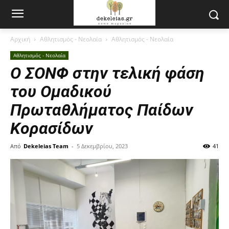
Αρχική
Αθλητισμός - Νεολαία
Αθλητισμός - Νεολαία
Αθλητισμός - Νεολαία
O ΣΟΝΦ στην τελική φάση
του Ομαδικού
Πρωταθλήματος Παίδων
Κορασίδων
Από
Dekeleias Team
-
5 Δεκεμβρίου, 2023
41