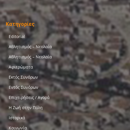
Κατηγορίες
Editorial
Αθλητισμός – Νεολαία
Αθλητισμός – Νεολαία
Αφιερώματα
Εκτός Συνόρων
Εντός Συνόρων
Επιχειρήσεις / Αγορά
Η Ζωή στην Πόλη
Ιστορικά
Κοινωνία