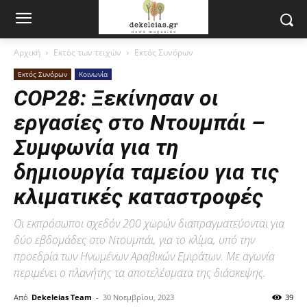
Αρχική
Εκτός των τειχών
Εκτός Συνόρων
Εκτός Συνόρων
Κοινωνία
COP28: Ξεκίνησαν οι
εργασίες στο Ντουμπάι –
Συμφωνία για τη
δημιουργία ταμείου για τις
κλιματικές καταστροφές
Οι εκπρόσωποι σχεδόν 200 χωρών διαπραγματεύονται για
δύο εβδομάδες στο Ντουμπάι, για το κλίμα, υπό την
προεδρία των Ηνωμένων Αραβικών Εμιράτων. Με αγωνία
περιμένει ο πλανήτης τα αποτελέσματα της διάσκεψης.
Από
Dekeleias Team
-
30 Νοεμβρίου, 2023
39