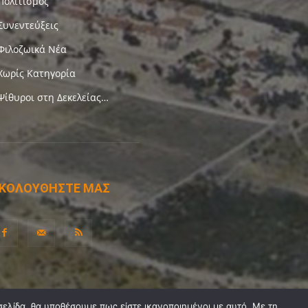
Πολιτισμός
Συνεντεύξεις
Φιλοζωικά Νέα
Χωρίς Κατηγορία
Ψίθυροι στη Δεκελείας…
ΚΟΛΟΥΘΗΣΤΕ ΜΑΣ
σελίδα, θα υποθέσουμε πως είστε ικανοποιημένοι με αυτό. Με τη