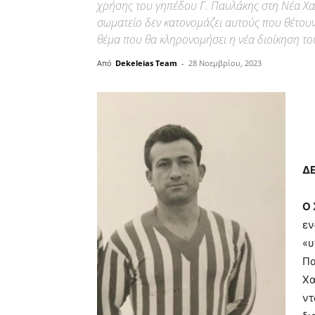
χρήσης του γηπέδου Γ. Παυλάκης στη Νέα Χα
σωματείο δεν κατονομάζει αυτούς που θέτουν
θέμα που θα κληρονομήσει η νέα διοίκηση το
Από
Dekeleias Team
-
28 Νοεμβρίου, 2023
Δ
Ο
εν
«υ
Πα
Χα
ντ