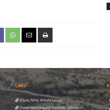
Links
Κ
Δήμος Νέας Φιλαδέλφειας
Γενικό Νοσοκομείο Κωνσταντοπούλειο