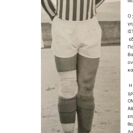
δι
Ο 
γη
ΙΣ
εδ
Πα
Βα
ον
κα
Η 
χρ
ΟΜ
Άθ
επ
θε
Δη