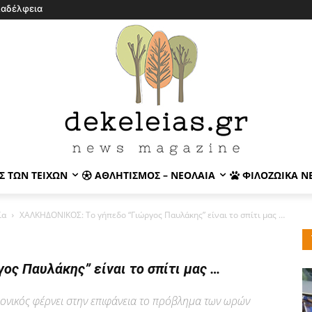
λαδέλφεια
Σ ΤΩΝ ΤΕΙΧΏΝ
ΑΘΛΗΤΙΣΜΌΣ – ΝΕΟΛΑΊΑ
ΦΙΛΟΖΩΙΚΆ Ν
ία
ΧΑΛΚΗΔΟΝΙΚΟΣ: Το γήπεδο “Γιώργος Παυλάκης” είναι το σπίτι μας …
ς Παυλάκης” είναι το σπίτι μας …
ονικός φέρνει στην επιφάνεια το πρόβλημα των ωρών