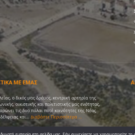
ΤΙΚΑ ΜΕ ΕΜΑΣ
Α
λείας, ο δικός μας δρόμος, κεντρική αρτηρία της
ωνικής, οικιστικής και πολιτιστικής μας ενότητας,
αρώνει τις δυο πάλαι ποτέ κοινότητες της Νέας
δέλφειας και...
Διαβάστε Περισσότερα ...
οινωνία:
info@dekeleias.gr
υνατή εμπειρία στη σελίδα μας. Εάν συνεχίσετε να χρησιμοποιείτε τη 