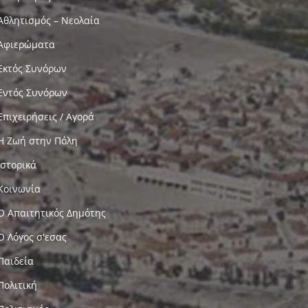
Αθλητισμός – Νεολαία
Αφιερώματα
Εκτός Συνόρων
Εντός Συνόρων
Επιχειρήσεις / Αγορά
Η Ζωή στην Πόλη
Ιστορικά
Κοινωνία
Ο Απαιτητικός Δημότης
Ο Λόγος σ'εσας
Παιδεία
Πολιτική