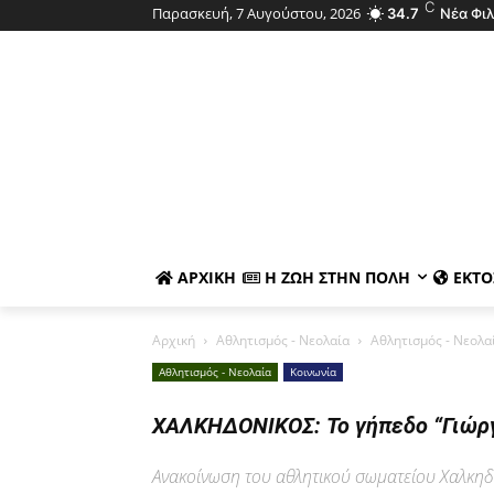
C
Παρασκευή, 7 Αυγούστου, 2026
34.7
Νέα Φι
ΑΡΧΙΚΉ
Η ΖΩΉ ΣΤΗΝ ΠΌΛΗ
ΕΚΤΌ
Αρχική
Αθλητισμός - Νεολαία
Αθλητισμός - Νεολα
Αθλητισμός - Νεολαία
Κοινωνία
ΧΑΛΚΗΔΟΝΙΚΟΣ: Το γήπεδο “Γιώργο
Ανακοίνωση του αθλητικού σωματείου Χαλκηδ