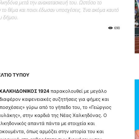
λκηδόνα μετά την ανακατασκευή του. Ωστόσο το
 το θέμα και ποιοι έδωσαν υποσχέσεις. Ένα ακόμα καυτό
υ δήμου.
690
ΕΛΤΙΟ ΤΥΠΟΥ
 ΧΑΛΚΗΔΟΝΙΚΟΣ 1924
παρακολουθεί με μεγάλο
διαφέρον καφενειακές συζητήσεις για φήμες και
ποσχέσεις» γύρω από το γήπεδο του, το «Γεώργιος
υλάκης», στην καρδιά της Νέας Χαλκηδόνας. Ο
λκηδονικός απαντά πάντα με στοιχεία και
οκουμέντα, όπως αρμόζει στην ιστορία του και