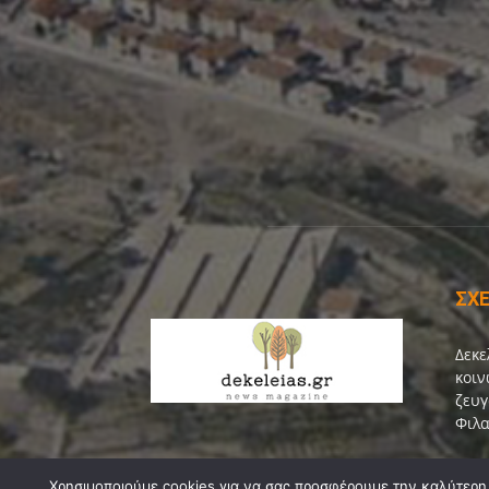
ΣΧΕ
Δεκε
κοιν
ζευγ
Φιλα
Επικ
Χρησιμοποιούμε cookies για να σας προσφέρουμε την καλύτερη δ