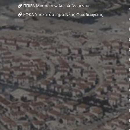
ΠΠΙΕΔ Μουσείο Φιλιώ Χαϊδεμένου
ΕΦΚΑ Υποκατάστημα Νέας Φιλαδέλφειας