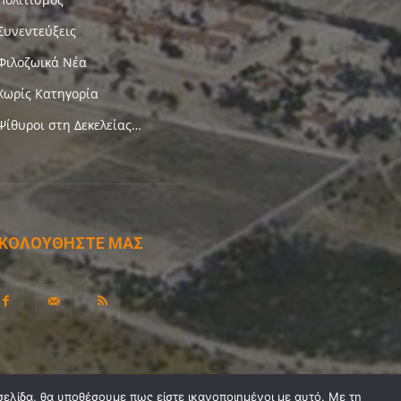
Συνεντεύξεις
Φιλοζωικά Νέα
Χωρίς Κατηγορία
Ψίθυροι στη Δεκελείας…
ΚΟΛΟΥΘΗΣΤΕ ΜΑΣ
σελίδα, θα υποθέσουμε πως είστε ικανοποιημένοι με αυτό. Με τη