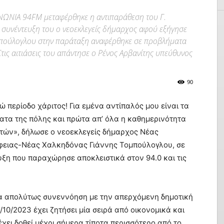
ΝΩΝΙΑ 94FM μεταφέρθηκε η αντιπαράθεση του Γ.
 συνέντευξη του ο νεοεκλεγείς δήμαρχος αφού εξήγησε
ομπούλογλου στην παράταξη αναφέρθηκε σε προβλήματα
τις αιτιάσεις του απάντησε ο Ρένος Αρβανίτης υπεύθυνος
90
ώ περίοδο χάριτος! Για εμένα αντίπαλός μου είναι τα
τα της πόλης και πρώτα απ’ όλα η καθημερινότητα
τών», δήλωσε ο νεοεκλεγείς δήμαρχος Νέας
φειας-Νέας Χαλκηδόνας Γιάννης Τομπούλογλου, σε
ξη που παραχώρησε αποκλειστικά στον 94.0 και τις
ία απολύτως συνεννόηση με την απερχόμενη δημοτική
10/2023 έχει ζητήσει μία σειρά από οικονομικά και
 έχει δοθεί μέχρι σήμερα τίποτα περισσότερο από το