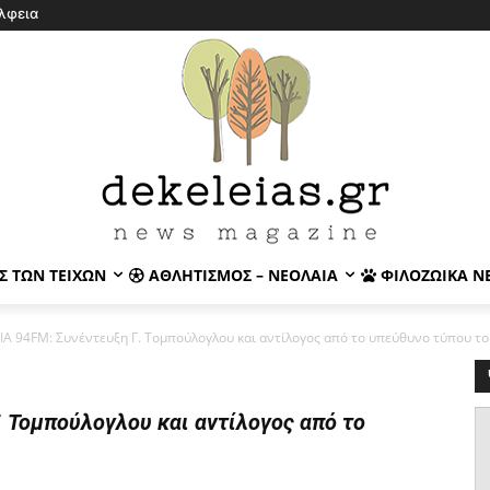
λφεια
Σ ΤΩΝ ΤΕΙΧΏΝ
ΑΘΛΗΤΙΣΜΌΣ – ΝΕΟΛΑΊΑ
ΦΙΛΟΖΩΙΚΆ Ν
Α 94FM: Συνέντευξη Γ. Τομπούλογλου και αντίλογος από το υπεύθυνο τύπου του
 Τομπούλογλου και αντίλογος από το