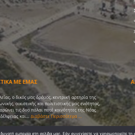
ΤΙΚΑ ΜΕ ΕΜΑΣ
Α
λείας, ο δικός μας δρόμος, κεντρική αρτηρία της
ωνικής, οικιστικής και πολιτιστικής μας ενότητας,
αρώνει τις δυο πάλαι ποτέ κοινότητες της Νέας
δέλφειας και...
Διαβάστε Περισσότερα ...
οινωνία:
info@dekeleias.gr
υνατή εμπειρία στη σελίδα μας. Εάν συνεχίσετε να χρησιμοποιείτε τη 