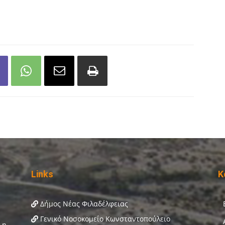
Links
Κ
Δήμος Νέας Φιλαδέλφειας
Γενικό Νοσοκομείο Κωνσταντοπούλειο