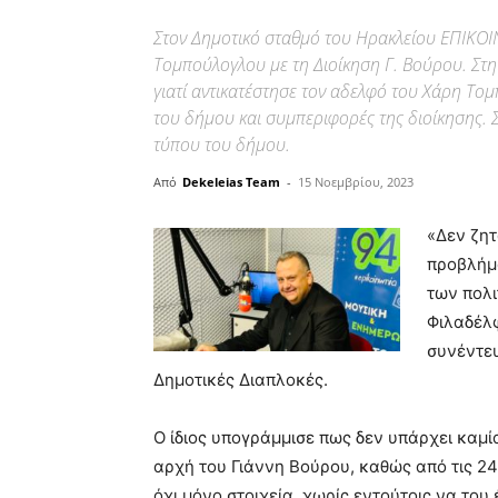
Στον Δημοτικό σταθμό του Ηρακλείου ΕΠΙΚΟΙ
Τομπούλογλου με τη Διοίκηση Γ. Βούρου. Στη
γιατί αντικατέστησε τον αδελφό του Χάρη Τ
του δήμου και συμπεριφορές της διοίκησης. Σ
τύπου του δήμου.
Από
Dekeleias Team
-
15 Νοεμβρίου, 2023
«Δεν ζητ
προβλήμα
των πολι
Φιλαδέλ
συνέντευ
Δημοτικές Διαπλοκές.
Ο ίδιος υπογράμμισε πως δεν υπάρχει καμ
αρχή του Γιάννη Βούρου, καθώς από τις 24/
όχι μόνο στοιχεία, χωρίς εντούτοις να του