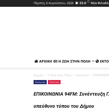
C
Πέμπτη, 6 Αυγούστου, 2026
33.6
Νέα Φιλαδέ
ΑΡΧΙΚΉ
Η ΖΩΉ ΣΤΗΝ ΠΌΛΗ
ΕΚΤΌ
Αρχική
Η Ζωή στην Πόλη
Κοινωνία
ΕΠΙΚΟΙΝΩΝΙ
Κοινωνία
Πολιτική
ΕΠΙΚΟΙΝΩΝΙΑ 94FM: Συνέντευξη Γ.
υπεύθυνο τύπου του Δήμου