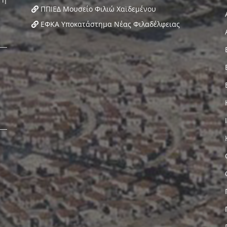
ΠΠΙΕΔ Μουσείο Φιλιώ Χαϊδεμένου
ΕΦΚΑ Υποκατάστημα Νέας Φιλαδέλφειας