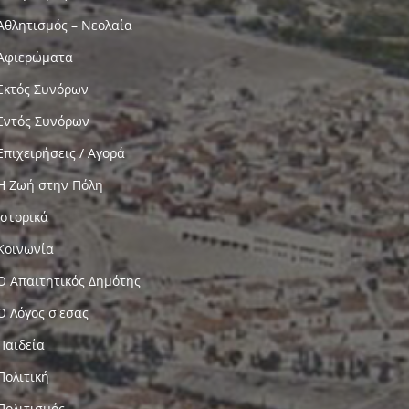
Αθλητισμός – Νεολαία
Αφιερώματα
Εκτός Συνόρων
Εντός Συνόρων
Επιχειρήσεις / Αγορά
Η Ζωή στην Πόλη
Ιστορικά
Κοινωνία
Ο Απαιτητικός Δημότης
Ο Λόγος σ'εσας
Παιδεία
Πολιτική
Πολιτισμός