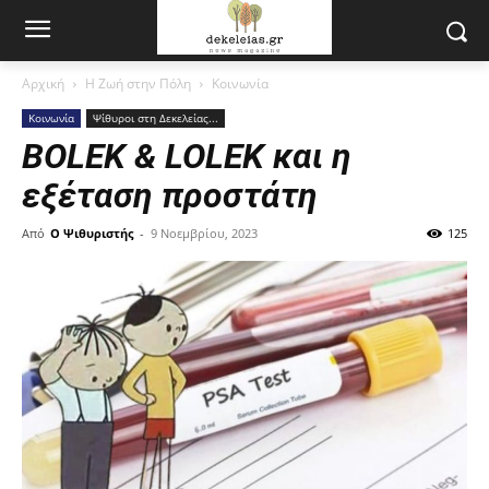
Αρχική
Η Ζωή στην Πόλη
Κοινωνία
Κοινωνία
Ψίθυροι στη Δεκελείας...
BOLEK & LOLEK και η
εξέταση προστάτη
Από
Ο Ψιθυριστής
-
9 Νοεμβρίου, 2023
125