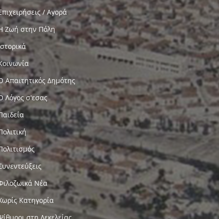
Επιχειρήσεις / Αγορά
Η Ζωή στην Πόλη
Ιστορικά
Κοινωνία
Ο Απαιτητικός Δημότης
Ο Λόγος σ'εσας
Παιδεία
Πολιτική
Πολιτισμός
Συνεντεύξεις
Φιλοζωικά Νέα
Χωρίς Κατηγορία
Ψίθυροι στη Δεκελείας…