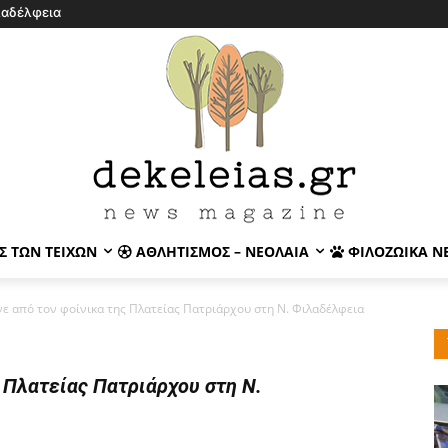
λαδέλφεια
Σ ΤΩΝ ΤΕΙΧΏΝ
ΑΘΛΗΤΙΣΜΌΣ – ΝΕΟΛΑΊΑ
ΦΙΛΟΖΩΙΚΆ Ν
νε από τον φοίνικα της Πλατείας Πατριάρχου στη Ν. Φιλαδέλφεια
ς Πλατείας Πατριάρχου στη Ν.