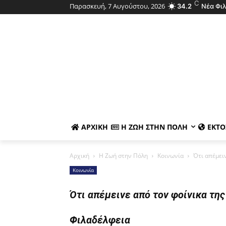
C
Παρασκευή, 7 Αυγούστου, 2026
34.2
Νέα Φι
ΑΡΧΙΚΉ
Η ΖΩΉ ΣΤΗΝ ΠΌΛΗ
ΕΚΤΌ
Αρχική
Η Ζωή στην Πόλη
Κοινωνία
Ότι απέμει
Κοινωνία
Ότι απέμεινε από τον φοίνικα τη
Φιλαδέλφεια