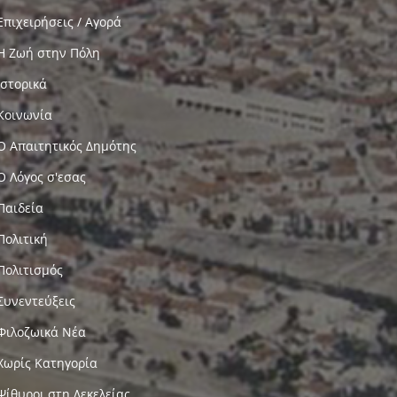
Επιχειρήσεις / Αγορά
Η Ζωή στην Πόλη
Ιστορικά
Κοινωνία
Ο Απαιτητικός Δημότης
Ο Λόγος σ'εσας
Παιδεία
Πολιτική
Πολιτισμός
Συνεντεύξεις
Φιλοζωικά Νέα
Χωρίς Κατηγορία
Ψίθυροι στη Δεκελείας…