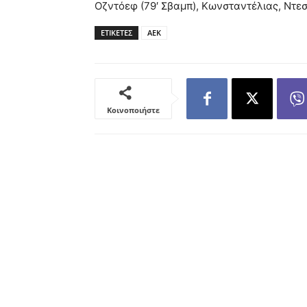
Οζντόεφ (79′ Σβαμπ), Κωνσταντέλιας, Ντεσπ
ΕΤΙΚΕΤΕΣ
ΑΕΚ
Κοινοποιήστε