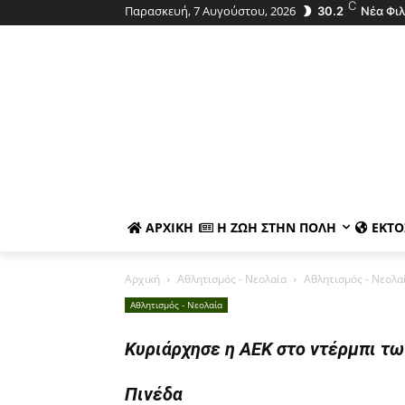
C
Παρασκευή, 7 Αυγούστου, 2026
30.2
Νέα Φι
ΑΡΧΙΚΉ
Η ΖΩΉ ΣΤΗΝ ΠΌΛΗ
ΕΚΤΌ
Αρχική
Αθλητισμός - Νεολαία
Αθλητισμός - Νεολα
Αθλητισμός - Νεολαία
Κυριάρχησε η ΑΕΚ στο ντέρμπι τω
Πινέδα