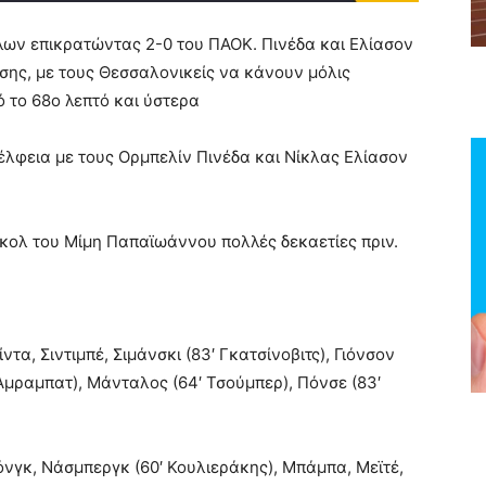
λων επικρατώντας 2-0 του ΠΑΟΚ. Πινέδα και Ελίασον
σης, με τους Θεσσαλονικείς να κάνουν μόλις
ό το 68ο λεπτό και ύστερα
έλφεια με τους Ορμπελίν Πινέδα και Νίκλας Ελίασον
γκολ του Μίμη Παπαϊωάννου πολλές δεκαετίες πριν.
ντα, Σιντιμπέ, Σιμάνσκι (83′ Γκατσίνοβιτς), Γιόνσον
 Άμραμπατ), Μάνταλος (64′ Τσούμπερ), Πόνσε (83′
Εκόνγκ, Νάσμπεργκ (60′ Κουλιεράκης), Μπάμπα, Μεϊτέ,