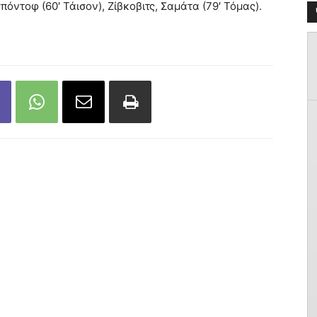
όντοφ (60′ Τάισον), Ζίβκοβιτς, Σαμάτα (79′ Τόμας).