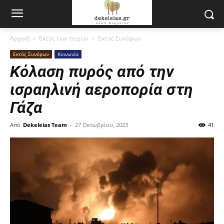
Αρχική
Εκτός των τειχών
Εκτός Συνόρων
Εκτός Συνόρων
Κοινωνία
Κόλαση πυρός από την
ισραηλινή αεροπορία στη
Γάζα
Από
Dekeleias Team
-
27 Οκτωβρίου, 2023
41