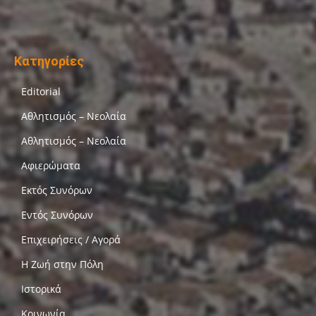
Κατηγορίες
Editorial
Αθλητισμός – Νεολαία
Αθλητισμός – Νεολαία
Αφιερώματα
Εκτός Συνόρων
Εντός Συνόρων
Επιχειρήσεις / Αγορά
Η Ζωή στην Πόλη
Ιστορικά
Κοινωνία