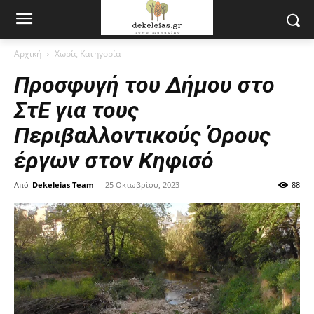
Αρχική
Χωρίς Κατηγορία
Προσφυγή του Δήμου στο
ΣτΕ για τους
Περιβαλλοντικούς Όρους
έργων στον Κηφισό
Από
Dekeleias Team
-
25 Οκτωβρίου, 2023
88