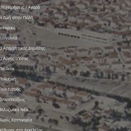
Επιχειρήσεις / Αγορά
Η Ζωή στην Πόλη
Ιστορικά
Κοινωνία
Ο Απαιτητικός Δημότης
Ο Λόγος σ'εσας
Παιδεία
Πολιτική
Πολιτισμός
Συνεντεύξεις
Φιλοζωικά Νέα
Χωρίς Κατηγορία
Ψίθυροι στη Δεκελείας…