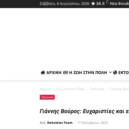
C
Σάββατο, 8 Αυγούστου, 2026
34.5
Νέα Φιλαδ
ΑΡΧΙΚΉ
Η ΖΩΉ ΣΤΗΝ ΠΌΛΗ
ΕΚΤΌ
Αρχική
Η Ζωή στην Πόλη
Πολιτική
Γιάννης Βού
Πολιτική
Γιάννης Βούρος: Ευχαριστίες και 
Από
Dekeleias Team
-
17 Οκτωβρίου, 2023