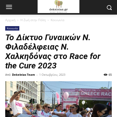
Αρχική
Η Ζωή στην Πόλη
Κοινωνία
Κοινωνία
Το Δίκτυο Γυναικών Ν.
Φιλαδέλφειας Ν.
Χαλκηδόνας στο Race for
the Cure 2023
Από
Dekeleias Team
-
1 Οκτωβρίου, 2023
65