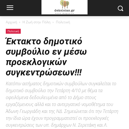
Αρχική
Η Ζωή στην Πόλη
Πολιτική
Πολιτική
Έκτακτο δημοτικό
συμβούλιο εν μέσω
προεκλογικών
συγκεντρώσεων!!!
Κατόπιν αιτήματος δημοτικών συμβούλων συγκαλείται το
δημοτικό συμβούλιο την Τετάρτη 4/10 με θέμα τα
οφειλόμενα δεδουλευμένα από το Δήμο στους
εργαζόμενους αλλά και το αντεργατικό νομοθέτημα του
Άδωνη Γεωργιάδη και της ΝΔ. Σημειώνεται ότι την Τετάρτη
την ίδια ώρα έχουν προγραμματιστεί οι προεκλογικές
συγκεντρώσεις των υπ. δημάρχων Ν. Σερετάκη και Λ.