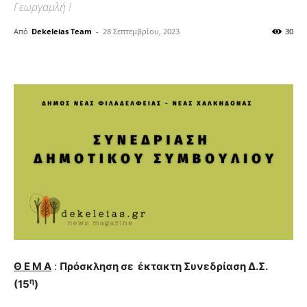
Γεωργαμλή !
Από
Dekeleias Team
-
28 Σεπτεμβρίου, 2023
30
Θ Ε Μ Α
:
Πρόσκληση σε έκτακτη Συνεδρίαση Δ.Σ.
η
(15
)