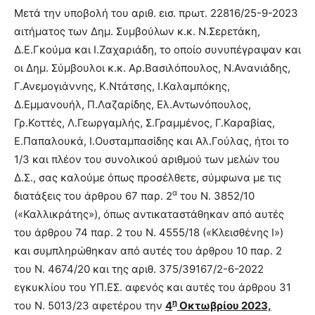
Μετά την υποβολή του αριθ. εισ. πρωτ. 22816/25-9-2023
αιτήματος των Δημ. Συμβούλων κ.κ. Ν.Σερετάκη,
Δ.Ε.Γκούμα και Ι.Ζαχαριάδη, το οποίο συνυπέγραψαν και
οι Δημ. Σύμβουλοι κ.κ. Αρ.Βασιλόπουλος, Ν.Ανανιάδης,
Γ.Ανεμογιάννης, Κ.Ντάτσης, Ι.Καλαμπόκης,
Δ.Εμμανουήλ, Π.Λαζαρίδης, Ελ.Αντωνόπουλος,
Γρ.Κοττές, Λ.Γεωργαμλής, Σ.Γραμμένος, Γ.Καραβίας,
Ε.Παπαλουκά, Ι.Ουσταμπασίδης και Αλ.Γούλας, ήτοι το
1/3 και πλέον του συνολικού αριθμού των μελών του
Δ.Σ., σας καλούμε όπως προσέλθετε, σύμφωνα με τις
α
διατάξεις του άρθρου 67 παρ. 2
του Ν. 3852/10
(«Καλλικράτης»), όπως αντικαταστάθηκαν από αυτές
του άρθρου 74 παρ. 2 του Ν. 4555/18 («Κλεισθένης Ι»)
και συμπληρώθηκαν από αυτές του άρθρου 10 παρ. 2
του Ν. 4674/20 και της αριθ. 375/39167/2-6-2022
εγκυκλίου του ΥΠ.ΕΣ. αφενός και αυτές του άρθρου 31
η
του Ν. 5013/23 αφετέρου την
4
Οκτωβρίου
2023,