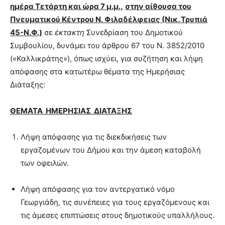
ημέρα Τετάρτη και ώρα
7
μ.μ.,
στην
αίθουσα του
Πνευματικού Κέντρου Ν.
Φιλαδέλφειας (Νικ. Τρυπιά
45-Ν.Φ.)
σε
έκτακτη
Συνεδρίαση του Δημοτικού
Συμβουλίου, δυνάμει του άρθρου 67 του Ν. 3852/2010
(«Καλλικράτης»), όπως ισχύει, για συζήτηση και λήψη
απόφασης στα κατωτέρω θέματα της Ημερήσιας
Διάταξης:
ΘΕΜΑΤΑ ΗΜΕΡΗΣΙΑΣ ΔΙΑΤΑΞΗΣ
Λήψη απόφασης για τις διεκδικήσεις των
εργαζομένων του Δήμου και την άμεση καταβολή
των οφειλών.
Λήψη απόφασης για τον αντεργατικό νόμο
Γεωργιάδη, τις συνέπειες για τους εργαζόμενους και
τις άμεσες επιπτώσεις στους δημοτικούς υπαλλήλους.