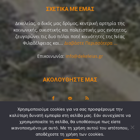
ΣΧΕΤΙΚΑ ΜΕ ΕΜΑΣ
Δεκελείας, ο δικός μας δρόμος, κεντρική αρτηρία της
κοινωνικής, οικιστικής και πολιτιστικής μας ενότητας,
ζευγαρώνει τις δυο πάλαι ποτέ κοινότητες της Νέας
Φιλαδέλφειας και...
Διαβάστε Περισσότερα ...
Επικοινωνία:
info@dekeleias.gr
ΑΚΟΛΟΥΘΗΣΤΕ ΜΑΣ
Χρησιμοποιούμε cookies για να σας προσφέρουμε την
καλύτερη δυνατή εμπειρία στη σελίδα μας. Εάν συνεχίσετε να
Διαύγεια
Λίγα Λόγια για Εμάς
Επικοινωνία
χρησιμοποιείτε τη σελίδα, θα υποθέσουμε πως είστε
ικανοποιημένοι με αυτό. Με τη χρήση αυτού του ιστότοπου,
Όροι Χρήσης
Προσωπικά Δεδομένα
Sitemap
αποδέχεστε τη χρήση των cookies.
Ψηφοφορίες