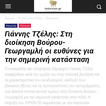
Αρχική
Η Ζωή στην Πόλη
Κοινωνία
Κοινωνία
Πολιτική
Γιάννης Τζέλης: Στη
διοίκηση Βούρου-
Γεωργαμλή οι ευθύνες για
την σημερινή κατάσταση
Ο επικεφαλής και υποψήφιος δήμαρχος Γιάννης Τζέλης
αναφέρθηκε κατά την ομιλία του στην πολιτική βούληση και
τα χαρακτηριστικά του συνδυασμού, ανέδειξε τους
βασικούς άξονες και τις προτεραιότητες του προγράμματος,
ενώ άσκησε έντονη κριτική κυρίως στην διοίκηση Βούρου –
Γεωργαμλή για την σημερινή κατάσταση στην πόλη. Η
στήριξη του ΣΥΡΙΖΑ-ΠΣ εκφράστηκε με την παρουσία