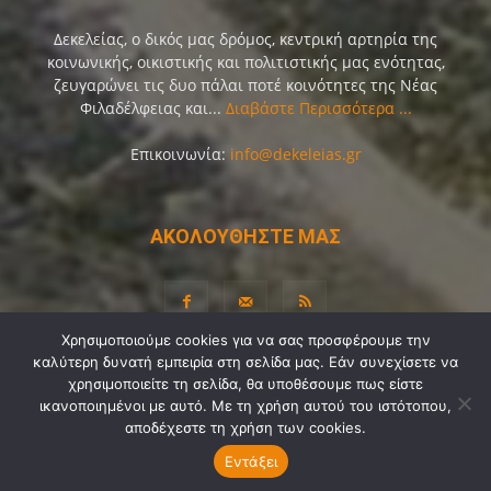
Δεκελείας, ο δικός μας δρόμος, κεντρική αρτηρία της
κοινωνικής, οικιστικής και πολιτιστικής μας ενότητας,
ζευγαρώνει τις δυο πάλαι ποτέ κοινότητες της Νέας
Φιλαδέλφειας και...
Διαβάστε Περισσότερα ...
Επικοινωνία:
info@dekeleias.gr
ΑΚΟΛΟΥΘΗΣΤΕ ΜΑΣ
Χρησιμοποιούμε cookies για να σας προσφέρουμε την
καλύτερη δυνατή εμπειρία στη σελίδα μας. Εάν συνεχίσετε να
Διαύγεια
Λίγα Λόγια για Εμάς
Επικοινωνία
χρησιμοποιείτε τη σελίδα, θα υποθέσουμε πως είστε
Όροι Χρήσης
Προσωπικά Δεδομένα
Sitemap
ικανοποιημένοι με αυτό. Με τη χρήση αυτού του ιστότοπου,
αποδέχεστε τη χρήση των cookies.
Ψηφοφορίες
Εντάξει
© Copyright 2021-2026 by
Dekeleias.gr
©