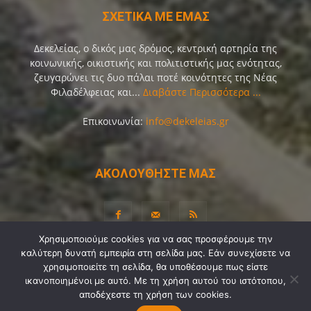
ΣΧΕΤΙΚΑ ΜΕ ΕΜΑΣ
Δεκελείας, ο δικός μας δρόμος, κεντρική αρτηρία της
κοινωνικής, οικιστικής και πολιτιστικής μας ενότητας,
ζευγαρώνει τις δυο πάλαι ποτέ κοινότητες της Νέας
Φιλαδέλφειας και...
Διαβάστε Περισσότερα ...
Επικοινωνία:
info@dekeleias.gr
ΑΚΟΛΟΥΘΗΣΤΕ ΜΑΣ
Χρησιμοποιούμε cookies για να σας προσφέρουμε την
καλύτερη δυνατή εμπειρία στη σελίδα μας. Εάν συνεχίσετε να
Διαύγεια
Λίγα Λόγια για Εμάς
Επικοινωνία
χρησιμοποιείτε τη σελίδα, θα υποθέσουμε πως είστε
ικανοποιημένοι με αυτό. Με τη χρήση αυτού του ιστότοπου,
Όροι Χρήσης
Προσωπικά Δεδομένα
Sitemap
αποδέχεστε τη χρήση των cookies.
Ψηφοφορίες