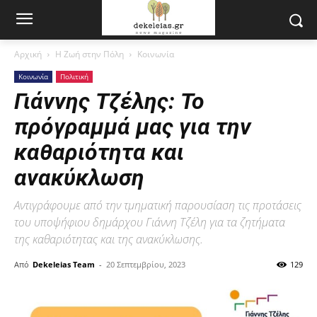
Αρχική
Η Ζωή στην Πόλη
Κοινωνία
Κοινωνία
Πολιτική
Γιάννης Τζέλης: Το
πρόγραμμά μας για την
καθαριότητα και
ανακύκλωση
Αντιγράφουμε από την τμηματική παρουσίαση τις προτάσεις
του υποψήφιου δημάρχου Γιάννη Τζέλη για τα ζητήματα
της καθαριότητας και της ανακύκλωσης.
Από
Dekeleias Team
-
20 Σεπτεμβρίου, 2023
129