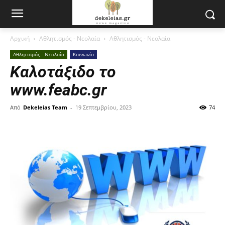
Αρχική
Αθλητισμός - Νεολαία
Αθλητισμός - Νεολαία
Αθλητισμός - Νεολαία
Κοινωνία
Καλοτάξιδο το
www.feabc.gr
Από
Dekeleias Team
-
19 Σεπτεμβρίου, 2023
74