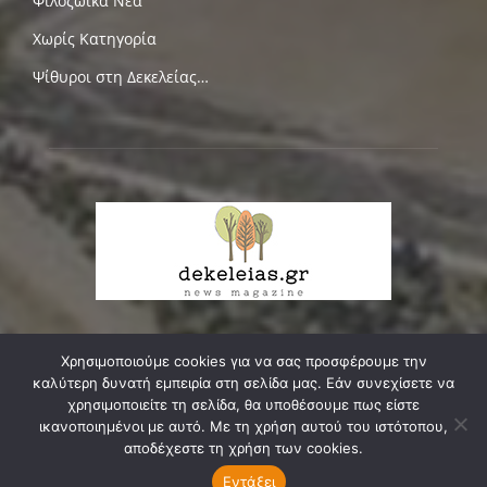
Φιλοζωικά Νέα
Χωρίς Κατηγορία
Ψίθυροι στη Δεκελείας…
Χρησιμοποιούμε cookies για να σας προσφέρουμε την
ΣΧΕΤΙΚΑ ΜΕ ΕΜΑΣ
καλύτερη δυνατή εμπειρία στη σελίδα μας. Εάν συνεχίσετε να
χρησιμοποιείτε τη σελίδα, θα υποθέσουμε πως είστε
Δεκελείας, ο δικός μας δρόμος, κεντρική αρτηρία της
ικανοποιημένοι με αυτό. Με τη χρήση αυτού του ιστότοπου,
κοινωνικής, οικιστικής και πολιτιστικής μας ενότητας,
αποδέχεστε τη χρήση των cookies.
ζευγαρώνει τις δυο πάλαι ποτέ κοινότητες της Νέας
Εντάξει