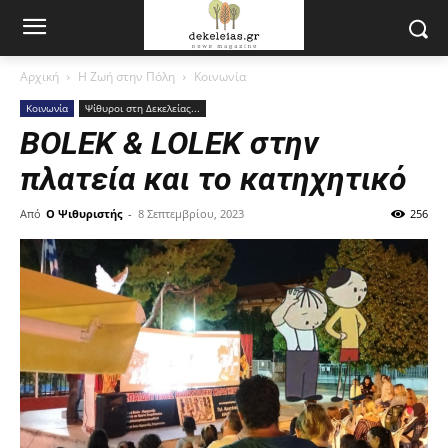
Αρχική
Η Ζωή στην Πόλη
Κοινωνία
Κοινωνία
Ψίθυροι στη Δεκελείας...
BOLEK & LOLEK στην
πλατεία και το κατηχητικό
Από
Ο Ψιθυριστής
-
8 Σεπτεμβρίου, 2023
256