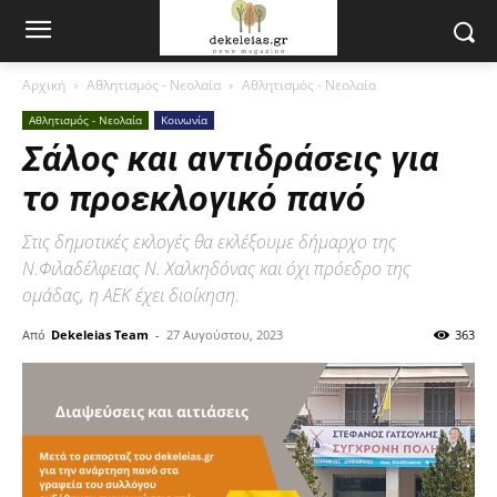
Αρχική
Αθλητισμός - Νεολαία
Αθλητισμός - Νεολαία
Αθλητισμός - Νεολαία
Κοινωνία
Σάλος και αντιδράσεις για
το προεκλογικό πανό
Στις δημοτικές εκλογές θα εκλέξουμε δήμαρχο της
Ν.Φιλαδέλφειας Ν. Χαλκηδόνας και όχι πρόεδρο της
ομάδας, η ΑΕΚ έχει διοίκηση.
Από
Dekeleias Team
-
27 Αυγούστου, 2023
363