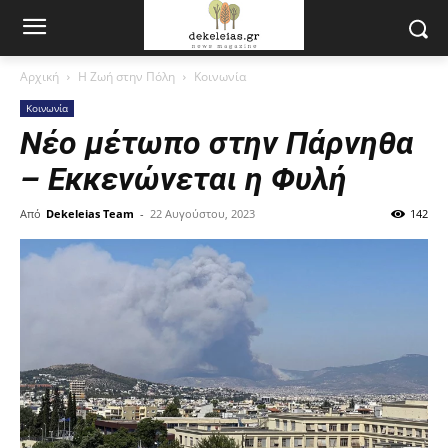
Αρχική
Η Ζωή στην Πόλη
Κοινωνία
Κοινωνία
Νέο μέτωπο στην Πάρνηθα
– Εκκενώνεται η Φυλή
Από
Dekeleias Team
-
22 Αυγούστου, 2023
142