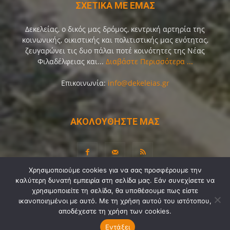
ΣΧΕΤΙΚΑ ΜΕ ΕΜΑΣ
Δεκελείας, ο δικός μας δρόμος, κεντρική αρτηρία της
κοινωνικής, οικιστικής και πολιτιστικής μας ενότητας,
ζευγαρώνει τις δυο πάλαι ποτέ κοινότητες της Νέας
Φιλαδέλφειας και...
Διαβάστε Περισσότερα ...
Επικοινωνία:
info@dekeleias.gr
ΑΚΟΛΟΥΘΗΣΤΕ ΜΑΣ
Χρησιμοποιούμε cookies για να σας προσφέρουμε την
καλύτερη δυνατή εμπειρία στη σελίδα μας. Εάν συνεχίσετε να
Διαύγεια
Λίγα Λόγια για Εμάς
Επικοινωνία
χρησιμοποιείτε τη σελίδα, θα υποθέσουμε πως είστε
Όροι Χρήσης
Προσωπικά Δεδομένα
Sitemap
ικανοποιημένοι με αυτό. Με τη χρήση αυτού του ιστότοπου,
αποδέχεστε τη χρήση των cookies.
Ψηφοφορίες
Εντάξει
© Copyright 2021-2026 by
Dekeleias.gr
©