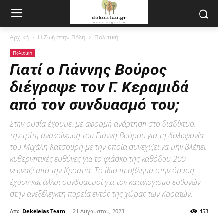
Αρχική
Η Ζωή στην Πόλη
Πολιτική
Πολιτική
Γιατί ο Γιάννης Βούρος
διέγραψε τον Γ. Κεραμιδά
από τον συνδυασμό του;
Στην ουσία έχουμε, με αφορμή ανάρτηση στο διαδίκτυο,
την τρίτη ανακοίνωση του Γιάννη Βούρου για τη δολοφονία
του Μιχάλη Κατσούρη με την οποία συνεχίζει να μην βλέπει
κυβερνητικές ευθύνες για το φιάσκο της καθόδου 200
νεοναζί από την Κροατία. Το ίδιο πρόβλημα στην όραση
έχουν και άλλοι συνδυασμοί για τον καταλογισμό ευθυνών
στην ανεξέλεγκτη πορεία εντός της χώρας των Κροατών.
Από
Dekeleias Team
-
21 Αυγούστου, 2023
453