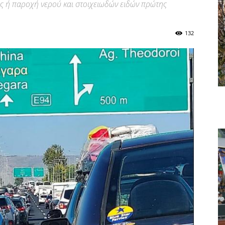
ς ή παροχή νερού και στοιχειωδών ειδών πρώτης
132