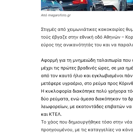
Από megarofoto.gr
Στιγμές από χειμωνιάτικες κακοκαιρίες θυ
τούς έβγαζε στην εθνική οδό Αθηνών – Κορί
εύρος της ανικανότητάς του και να παραλύ
Αφορμή για τη μνημειώδη ταλαιπωρία που υ
μέχρι τις πρώτες βραδινές ώρες, σε μια η
από τον καυτό ήλιο και εγκλωβισμένοι πά
μετέφερε υγραέριο, στο ρεύμα προς Κόριν
Η κυκλοφορία διακόπηκε πολύ γρήγορα τόσ
δύο ρεύματα, ενώ άμεσα διακόπηκαν τα δ
λεωφορείων, με εκατοντάδες επιβατών να 
και ΚΤΕΛ.
Το χάος που δημιουργήθηκε τόσο στην νέα 
προηγουμένου, με τις καταγγελίες να κάνο