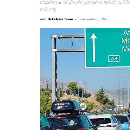
άσφαλτο ● Καμία μέριμνα για ευπαθείς ομάδε
ανάγκης
Από
Dekeleias Team
-
17 Αυγούστου, 2023