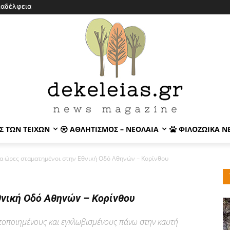
λαδέλφεια
Σ ΤΩΝ ΤΕΙΧΏΝ
ΑΘΛΗΤΙΣΜΌΣ – ΝΕΟΛΑΊΑ
ΦΙΛΟΖΩΙΚΆ Ν
α ώρες σταματημένοι στην Εθνική Οδό Αθηνών – Κορίνθου
θνική Οδό Αθηνών – Κορίνθου
ητοποιημένους και εγκλωβισμένους πάνω στην καυτή