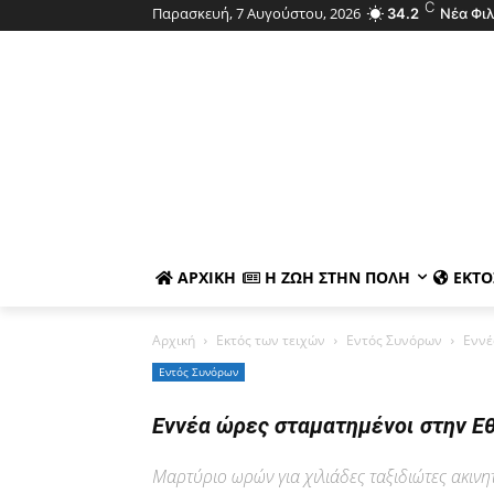
C
Παρασκευή, 7 Αυγούστου, 2026
34.2
Νέα Φι
ΑΡΧΙΚΉ
Η ΖΩΉ ΣΤΗΝ ΠΌΛΗ
ΕΚΤΌ
Αρχική
Εκτός των τειχών
Εντός Συνόρων
Εννέ
Εντός Συνόρων
Εννέα ώρες σταματημένοι στην Ε
Μαρτύριο ωρών για χιλιάδες ταξιδιώτες ακιν