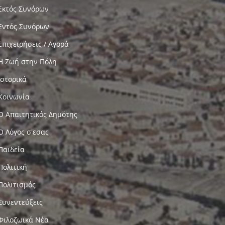
Εκτός Συνόρων
Εντός Συνόρων
Επιχειρήσεις / Αγορά
Η Ζωή στην Πόλη
Ιστορικά
Κοινωνία
Ο Απαιτητικός Δημότης
Ο Λόγος σ'εσας
Παιδεία
Πολιτική
Πολιτισμός
Συνεντεύξεις
Φιλοζωικά Νέα