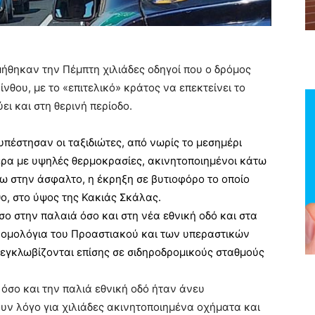
μήθηκαν την Πέμπτη χιλιάδες οδηγοί που ο δρόμος
νθου, με το «επιτελικό» κράτος να επεκτείνει το
ει και στη θερινή περίοδο.
πέστησαν οι ταξιδιώτες, από νωρίς το μεσημέρι
μέρα με υψηλές θερμοκρασίες,
ακινητοποιημένοι
κάτω
νω στην άσφαλτο, η
έκρηξη σε βυτιοφόρο
το οποίο
θο, στο ύψος της Κακιάς Σκάλας.
ο στην παλαιά όσο και στη νέα εθνική οδό και στα
ρομολόγια του Προαστιακού και των υπεραστικών
εγκλωβίζονται επίσης σε σιδηροδρομικούς σταθμούς
όσο και την παλιά εθνική οδό ήταν άνευ
υν λόγο για χιλιάδες ακινητοποιημένα οχήματα και