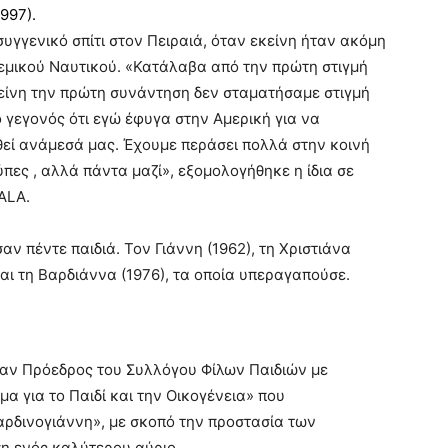
997).
συγγενικό σπίτι στον Πειραιά, όταν εκείνη ήταν ακόμη
λεμικού Ναυτικού. «Κατάλαβα από την πρώτη στιγμή
κείνη την πρώτη συνάντηση δεν σταματήσαμε στιγμή
 γεγονός ότι εγώ έφυγα στην Αμερική για να
θεί ανάμεσά μας. Έχουμε περάσει πολλά στην κοινή
πες , αλλά πάντα μαζί», εξομολογήθηκε η ίδια σε
ALA.
ν πέντε παιδιά. Τον Γιάννη (1962), τη Χριστιάνα
 και τη Βαρδιάννα (1976), τα οποία υπεραγαπούσε.
ταν Πρόεδρος του Συλλόγου Φίλων Παιδιών με
μα για το Παιδί και την Οικογένεια» που
ρδινογιάννη», με σκοπό την προστασία των
ση ενός καλύτερου αύριο.