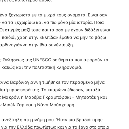
 ένα ξεχωριστά με τα μικρά τους ονόματα. Είναι σαν
ώ να τα ξεχωρίσω και να πω μόνο μία ιστορία. Ποια
Οι στιγμές μαζί τους και τα όσα με έχουν διδάξει είναι
 παιδιά, χάρη στην «Ελπίδα» έμαθα να μην το βάζω
ρδινογιάννη στην ίδια συνέντευξη.
λής Θελήσεως της UNESCO σε θέματα που αφορούν τα
 καθώς και την πολιτιστική κληρονομιά.
άννα Βαρδινογιάννη τιμήθηκε τον περασμένο μήνα
 25ετή προσφορά της. Το «παρών» έδωσαν, μεταξύ
ίτ Μακρόν, η Μαρέβα Γκραμπόφσκι – Μητσοτάκη και
ν Μισέλ Ζαρ και η Νάνα Μούσχουρη.
 ανεξίτηλη στη μνήμη μου. Ήταν μια βραδιά τιμής
ια την Ελλάδα πρωτίστως και για το έργο στο οποίο