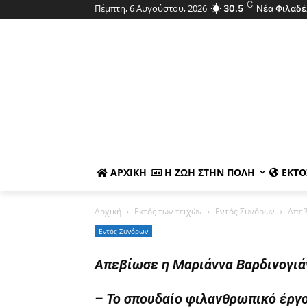
C
Πέμπτη, 6 Αυγούστου, 2026
30.5
Νέα Φιλαδέ
ΑΡΧΙΚΉ
Η ΖΩΉ ΣΤΗΝ ΠΌΛΗ
ΕΚΤΌ
Αρχική
Εκτός των τειχών
Εντός Συνόρων
Απεβ
Εντός Συνόρων
Απεβίωσε η Μαριάννα Βαρδινογιάν
– Το σπουδαίο φιλανθρωπικό έργο