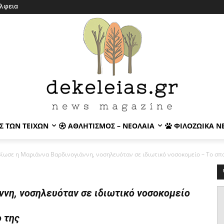
λφεια
Σ ΤΩΝ ΤΕΙΧΏΝ
ΑΘΛΗΤΙΣΜΌΣ – ΝΕΟΛΑΊΑ
ΦΙΛΟΖΩΙΚΆ Ν
ίωσε η Μαριάννα Βαρδινογιάννη, νοσηλευόταν σε ιδιωτικό νοσοκομείο – Το σπο
νη, νοσηλευόταν σε ιδιωτικό νοσοκομείο
 της