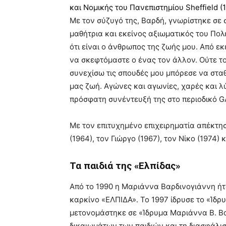
και Νομικής του Πανεπιστημίου Sheffield (1
Με τον σύζυγό της, Βαρδή, γνωρίστηκε σε 
μαθήτρια και εκείνος αξιωματικός του Πο
ότι είναι ο άνθρωπος της ζωής μου. Από ε
να σκεφτόμαστε ο ένας τον άλλον. Ούτε το
συνεχίσω τις σπουδές μου μπόρεσε να στα
μας ζωή. Αγώνες και αγωνίες, χαρές και λύ
πρόσφατη συνέντευξή της στο περιοδικό G
Με τον επιτυχημένο επιχειρηματία απέκτησα
(1964), τον Γιώργο (1967), τον Νίκο (1974)
Τα παιδιά της «Ελπίδας»
Από το 1990 η Μαριάννα Βαρδινογιάννη ή
καρκίνο «ΕΛΠΙΔΑ». Το 1997 ίδρυσε το «Ίδρυ
μετονομάστηκε σε «Ίδρυμα Μαριάννα Β. Βα
δικαιωμάτων των παιδιών και τη διασφάλι