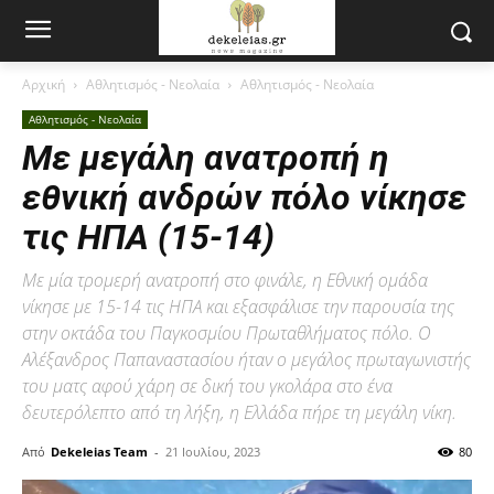
Αρχική
Αθλητισμός - Νεολαία
Αθλητισμός - Νεολαία
Αθλητισμός - Νεολαία
Με μεγάλη ανατροπή η
εθνική ανδρών πόλο νίκησε
τις ΗΠΑ (15-14)
Με μία τρομερή ανατροπή στο φινάλε, η Εθνική ομάδα
νίκησε με 15-14 τις ΗΠΑ και εξασφάλισε την παρουσία της
στην οκτάδα του Παγκοσμίου Πρωταθλήματος πόλο. Ο
Αλέξανδρος Παπαναστασίου ήταν ο μεγάλος πρωταγωνιστής
του ματς αφού χάρη σε δική του γκολάρα στο ένα
δευτερόλεπτο από τη λήξη, η Ελλάδα πήρε τη μεγάλη νίκη.
Από
Dekeleias Team
-
21 Ιουλίου, 2023
80