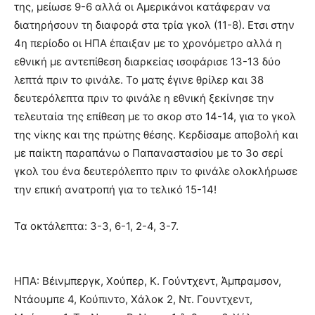
της, μείωσε 9-6 αλλά οι Αμερικάνοι κατάφεραν να
διατηρήσουν τη διαφορά στα τρία γκολ (11-8). Ετσι στην
4η περίοδο οι ΗΠΑ έπαιξαν με το χρονόμετρο αλλά η
εθνική με αντεπίθεση διαρκείας ισοφάρισε 13-13 δύο
λεπτά πριν το φινάλε. Το ματς έγινε θρίλερ και 38
δευτερόλεπτα πριν το φινάλε η εθνική ξεκίνησε την
τελευταία της επίθεση με το σκορ στο 14-14, για το γκολ
της νίκης και της πρώτης θέσης. Κερδίσαμε αποβολή και
με παίκτη παραπάνω ο Παπαναστασίου με το 3ο σερί
γκολ του ένα δευτερόλεπτο πριν το φινάλε ολοκλήρωσε
την επική ανατροπή για το τελικό 15-14!
Τα οκτάλεπτα: 3-3, 6-1, 2-4, 3-7.
ΗΠΑ: Βέινμπεργκ, Χούπερ, Κ. Γούντχεντ, Άμπραμσον,
Ντάουμπε 4, Κούπιντο, Χάλοκ 2, Ντ. Γουντχεντ,