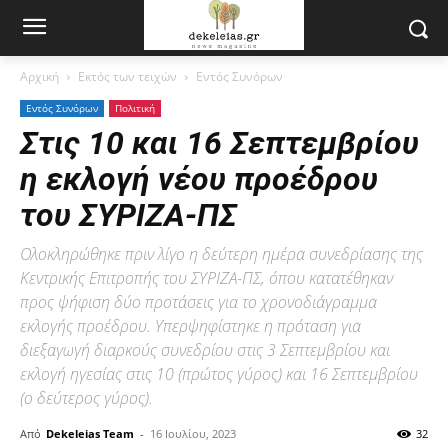
Αρχική
Εκτός των τειχών
Εντός Συνόρων
Εντός Συνόρων
Πολιτική
Στις 10 και 16 Σεπτεμβρίου
η εκλογή νέου προέδρου
του ΣΥΡΙΖΑ-ΠΣ
Ολοκληρώθηκε πριν λίγο η δεύτερη ημέρα συνεδρίασης της
Κεντρικής Επιτροπής του ΣΥΡΙΖΑ-ΠΣ, όπου κατατέθηκαν
προς ψήφιση δύο προτάσεις για το χρονοδιάγραμμα
εκλογής προέδρου. Υπερψηφίστηκε η πρόταση για
διεξαγωγή διαρκούς συνεδρίου στις 3 Σεπτεμβρίου και
εκλογή ηγεσίας στις 10 (πρώτος γύρος) και 16 Σεπτεμβρίου
(ο δεύτερος γύρος).
Από
Dekeleias Team
-
16 Ιουλίου, 2023
32