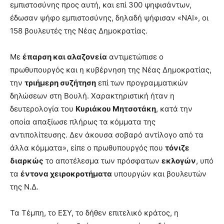
εμπιστοσύνης προς αυτή, και επί 300 ψηφισάντων,
έδωσαν ψήφο εμπιστοσύνης, δηλαδή ψήφισαν «ΝΑΙ», οι
158 βουλευτές της Νέας Δημοκρατίας.
Με
έπαρση και αλαζονεία
αντιμετώπισε ο
πρωθυπουργός και η κυβέρνηση της Νέας Δημοκρατίας,
την
τριήμερη συζήτηση
επί των προγραμματικών
δηλώσεων στη Βουλή. Χαρακτηριστική ήταν η
δευτερολογία του
Κυριάκου Μητσοτάκη
, κατά την
οποία απαξίωσε πλήρως τα κόμματα της
αντιπολίτευσης. Δεν άκουσα σοβαρό αντίλογο από τα
άλλα κόμματα», είπε ο πρωθυπουργός που
τόνιζε
διαρκώς
το αποτέλεσμα των πρόσφατων
εκλογών
, υπό
τα
έντονα χειροκροτήματα
υπουργών και βουλευτών
της Ν.Δ.
Τα Τέμπη, το ΕΣΥ, το δήθεν επιτελικό κράτος, η