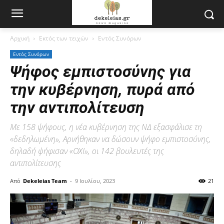
Αρχική
Εκτός των τειχών
Εντός Συνόρων
Εντός Συνόρων
Ψήφος εμπιστοσύνης για
την κυβέρνηση, πυρά από
την αντιπολίτευση
Με 158 ψήφους, η νέα κυβέρνηση της ΝΔ εξασφάλισε τη
«δεδηλωμένη», Αρνήθηκαν να δώσουν ψήφο εμπιστοσύνης,
δηλαδή ψήφισαν «ΟΧΙ», οι 142 βουλευτές της
αντιπολίτευσης
Από
Dekeleias Team
-
9 Ιουλίου, 2023
21