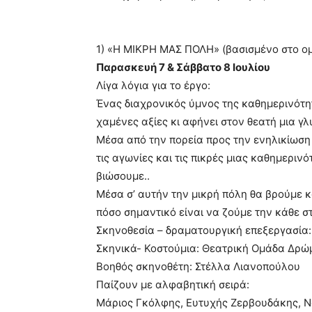
1) «Η ΜΙΚΡΗ ΜΑΣ ΠΟΛΗ» (βασισµένο στο ο
Παρασκευή 7 & Σάββατο 8 Ιουλίου
Λίγα λόγια για το έργο:
Ένας διαχρονικός ύµνος της καθηµερινότη
χαµένες αξίες κι αφήνει στον θεατή µια γ
Μέσα από την πορεία προς την ενηλικίωση
τις αγωνίες και τις πικρές µιας καθηµερι
βιώσουµε..
Μέσα σ’ αυτήν την µικρή πόλη θα βρούµε 
πόσο σηµαντικό είναι να ζούµε την κάθε στ
Σκηνοθεσία – δραµατουργική επεξεργασία
Σκηνικά- Κοστούµια: Θεατρική Οµάδα Δρώ
Βοηθός σκηνοθέτη: Στέλλα Λιανοπούλου
Παίζουν µε αλφαβητική σειρά:
Μάριος Γκόλφης, Ευτυχής Ζερβουδάκης, Νά