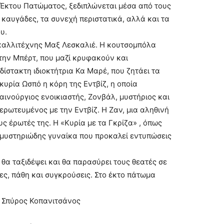
 Έκτου Πατώµατος, ξεδιπλώνεται µέσα από τους
 καυγάδες, τα συνεχή περιστατικά, αλλά και τα
υ.
 καλλιτέχνης Μαξ Λεσκαλιέ. Η κουτσοµπόλα
 την Μπέρτ, που µαζί κρυφακούν και
ίστακτη ιδιοκτήτρια Κα Μαρέ, που ζητάει τα
κυρία Ωσπό η κόρη της Εντβίζ, η οποία
αινούργιος ενοικιαστής, Ζονβάλ, µυστήριος και
ερωτευµένος µε την Εντβίζ. Η Ζαν, µια αληθινή
ς έρωτές της. Η «Κυρία µε τα Γκρίζα» , όπως
α µυστηριώδης γυναίκα που προκαλεί εντυπώσεις
θα ταξιδέψει και θα παρασύρει τους θεατές σε
ες, πάθη και συγκρούσεις. Στο έκτο πάτωµα
: Σπύρος Κοπανιτσάνος