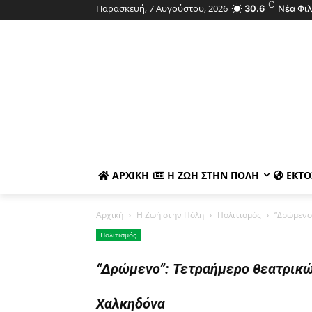
C
Παρασκευή, 7 Αυγούστου, 2026
30.6
Νέα Φι
ΑΡΧΙΚΉ
Η ΖΩΉ ΣΤΗΝ ΠΌΛΗ
ΕΚΤΌ
Αρχική
Η Ζωή στην Πόλη
Πολιτισμός
“Δρώμενο
Πολιτισμός
“Δρώμενο”: Τετραήμερο θεατρικών
Χαλκηδόνα