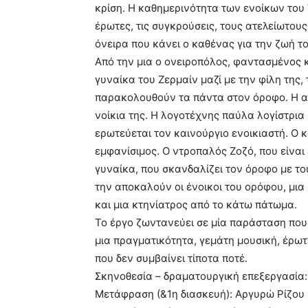
κρίση. Η καθηµερινότητα των ενοίκων του
έρωτες, τις συγκρούσεις, τους ατελείωτους
όνειρα που κάνει ο καθένας για την ζωή το
Από την µια ο ονειροπόλος, φαντασµένος
γυναίκα του Ζερµαίν µαζί µε την φίλη της,
παρακολουθούν τα πάντα στον όροφο. Η αδ
νοίκια της. Η λογοτέχνης παύλα λογίστρια 
ερωτεύεται τον καινούργιο ενοικιαστή. Ο κ
εµφανίσιµος. Ο ντροπαλός Ζοζό, που είναι 
γυναίκα, που σκανδαλίζει τον όροφο µε του
την αποκαλούν οι ένοικοι του ορόφου, µι
και µια κτηνίατρος από το κάτω πάτωµα.
Το έργο ζωντανεύει σε µία παράσταση που 
µια πραγµατικότητα, γεµάτη µουσική, έρωτ
που δεν συµβαίνει τίποτα ποτέ.
Σκηνοθεσία – δραµατουργική επεξεργασία
Μετάφραση (&1η διασκευή): Αργυρώ Ρίζου