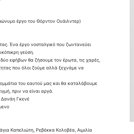
µώνυµο έργο του Θόρντον Ουάιλντερ)
τας. Ένα έργο νοσταλγικό που ζωντανεύει
λυκόπικρη γεύση.
 δύο εφήβων θα ζήσουµε τον έρωτα, τις χαρές,
νότητας που όλοι ζούµε αλλά ξεχνάµε να
κοµµάτια του εαυτού µας και θα καταλάβουµε
ιγµή, πριν να είναι αργά.
: Δανάη Γκενέ
µενο
για Καπελιώτη, Ρεβέκκα Κολοβέα, Αιµιλία