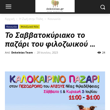
Αρχική
Η Ζωή στην Πόλη
Κοινωνία
Κοινωνία
Φιλοζωικά Νέα
Το Σαββατοκύριακο το
παζάρι του φιλοζωικού …
Από
Dekeleias Team
-
28 Ιουνίου, 2023
24