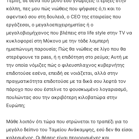
Τέμπη, σε σένα που μόνο εσύ γνωρίζεις τι έριξες στην
κάλπη, πες μου πώς νιώθεις που ψήφισες ό,τι και το
αφεντικό σου στη δουλειά, ο CEO της εταιρείας που
εργάζεσαι, ο μεγαλοεπιχειρημστίας ή ο
μεγαλοβιομήχανος που βλέπεις στα life style στην ΤV να
κυκλοφορεί στη Μύκονο με την τάδε λαμπερή
ημιεπώνυμη παρουσία; Πώς θα νιώθεις σε λίγο που θα
στερέψουνε τα pass, ή η επιδότηση στο ρεύμα; Αυτή με
την οποία νόμιζες πώς ο φιλευσπλαχνος κυβερνήτης
επιδοτούσε εσένα, επειδή σε νοιάζεται, αλλά στην
πραγματικότητα επιδοτούσε με τα δικά σου λεφτά τον
πάροχο που σου έστελνε το φουσκωμένο λογαριασμό,
πουλώντας σου την ακριβότερη κιλοβατώρα στην
Ευρώπη;
Μάθε λοιπόν ότι τώρα που στρώνεται το τραπέζι για το
μεγάλο δείπνο του Ταμείου Ανάκαμψης, εσύ δεν θα είσαι
καλεσμένος. Οι θέσεις είναι περιορισμένες και