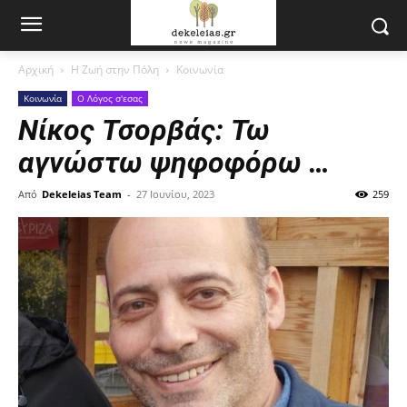
Αρχική
Η Ζωή στην Πόλη
Κοινωνία
Κοινωνία
Ο Λόγος σ'εσας
Νίκος Τσορβάς: Τω
αγνώστω ψηφοφόρω …
Από
Dekeleias Team
-
27 Ιουνίου, 2023
259