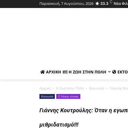
C
Παρασκευή, 7 Αυγούστου, 2026
33.3
Νέα Φι
ΑΡΧΙΚΉ
Η ΖΩΉ ΣΤΗΝ ΠΌΛΗ
ΕΚΤΌ
Αρχική
Η Ζωή στην Πόλη
Κοινωνία
Γιάννης Κου
Κοινωνία
Ο Λόγος σ'εσας
Γιάννης Κουτρούλης: Όταν η εγωπ
μιθριδατισμό!!!