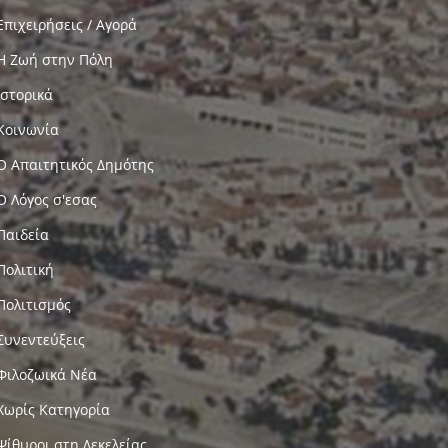
Επιχειρήσεις / Αγορά
Η Ζωή στην Πόλη
Ιστορικά
Κοινωνία
Ο Απαιτητικός Δημότης
Ο Λόγος σ'εσας
Παιδεία
Πολιτική
Πολιτισμός
Συνεντεύξεις
Φιλοζωικά Νέα
Χωρίς Κατηγορία
Ψίθυροι στη Δεκελείας…