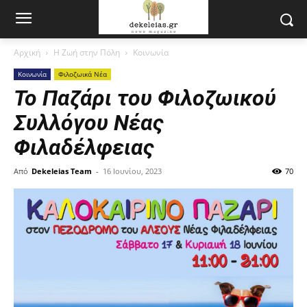
Αρχική
Η Ζωή στην Πόλη
Κοινωνία
Κοινωνία
Φιλοζωικά Νέα
Το Παζάρι του Φιλοζωικού
Συλλόγου Νέας
Φιλαδέλφειας
Από
Dekeleias Team
-
16 Ιουνίου, 2023
70