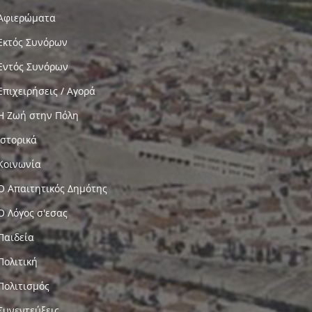
Αφιερώματα
Εκτός Συνόρων
Εντός Συνόρων
Επιχειρήσεις / Αγορά
Η Ζωή στην Πόλη
Ιστορικά
Κοινωνία
Ο Απαιτητικός Δημότης
Ο Λόγος σ'εσας
Παιδεία
Πολιτική
Πολιτισμός
Συνεντεύξεις