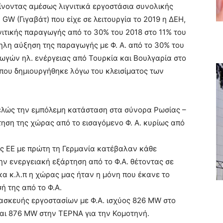
ίνοντας αμέσως λιγνιτικά εργοστάσια συνολικής
 GW (Γιγαβάτ) που είχε σε λειτουργία το 2019 η ΔΕΗ,
νιτικής παραγωγής από το 30% του 2018 στο 11% του
ηλη αύξηση της παραγωγής με Φ. Α. από το 30% του
γωγών ηλ. ενέργειας από Τουρκία και Βουλγαρία στο
ς που δημιουργήθηκε λόγω του κλεισίματος των
λώς την εμπόλεμη κατάσταση στα σύνορα Ρωσίας –
ηση της χώρας από το εισαγόμενο Φ. Α. κυρίως από
ης ΕΕ με πρώτη τη Γερμανία κατέβαλαν κάθε
ην ενεργειακή εξάρτηση από το Φ.Α. θέτοντας σε
λ.π η χώρας μας ήταν η μόνη που έκανε το
 της από το Φ.Α.
ασκευής εργοστασίων με Φ.Α. ισχύος 826 MW στο
και 876 MW στην ΤΕΡΝΑ για την Κομοτηνή.