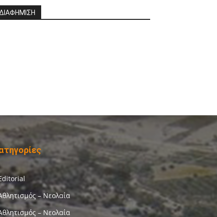
ΔΙΑΦΗΜΙΣΗ
ατηγορίες
Editorial
Αθλητισμός – Νεολαία
Αθλητισμός – Νεολαία