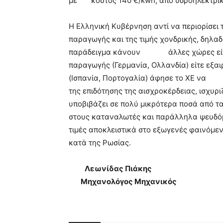
με κόστος 140 €/kwh, από υδροηλεκτρικά
Η Ελληνική Κυβέρνηση αντί να περιορίσει 
παραγωγής και της τιμής χονδρικής, δηλα
παράδειγμα κάνουν άλλες χώρες είτε π
παραγωγής (Γερμανία, Ολλανδία) είτε εξαι
(Ισπανία, Πορτογαλία) άφησε το ΧΕ να 
της επιδότησης της αισχροκέρδειας, ισχυρ
υποβιβάζει σε πολύ μικρότερα ποσά απ
στους καταναλωτές και παράλληλα ψευδόμ
τιμές αποκλειστικά στο εξωγενές φαινό
κατά της Ρωσίας.
Λεωνίδας Πιάκης
Μηχανολόγος Μηχανικός