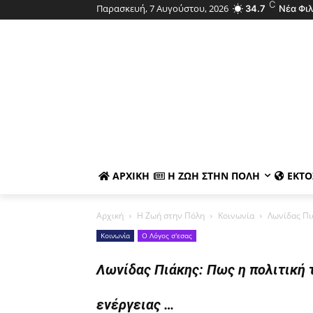
C
Παρασκευή, 7 Αυγούστου, 2026
34.7
Νέα Φι
ΑΡΧΙΚΉ
Η ΖΩΉ ΣΤΗΝ ΠΌΛΗ
ΕΚΤΌ
Αρχική
Η Ζωή στην Πόλη
Κοινωνία
Λωνίδας Πιά
Κοινωνία
Ο Λόγος σ'εσας
Λωνίδας Πιάκης: Πως η πολιτική 
ενέργειας …