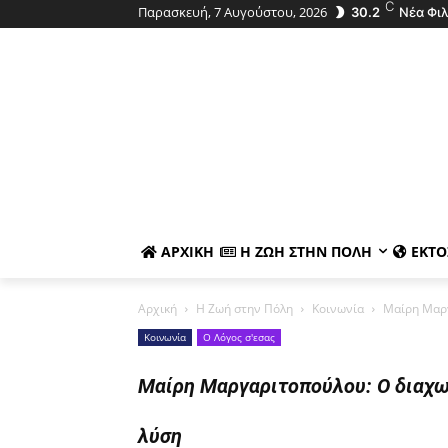
C
Παρασκευή, 7 Αυγούστου, 2026
30.2
Νέα Φι
ΑΡΧΙΚΉ
Η ΖΩΉ ΣΤΗΝ ΠΌΛΗ
ΕΚΤΌ
Αρχική
Η Ζωή στην Πόλη
Κοινωνία
Μαίρη Μαργ
Κοινωνία
Ο Λόγος σ'εσας
Μαίρη Μαργαριτοπούλου: Ο διαχω
λύση