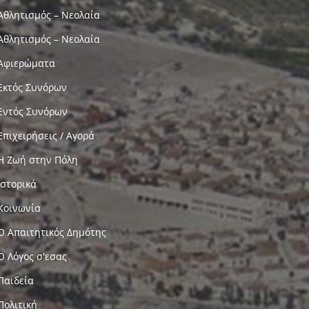
Αθλητισμός – Νεολαία
Αθλητισμός – Νεολαία
Αφιερώματα
Εκτός Συνόρων
Εντός Συνόρων
Επιχειρήσεις / Αγορά
Η Ζωή στην Πόλη
Ιστορικά
Κοινωνία
Ο Απαιτητικός Δημότης
Ο Λόγος σ'εσας
Παιδεία
Πολιτική