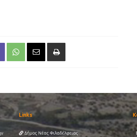
Links
Κ
Δήμος Νέας Φιλαδέλφειας