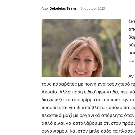
Από
Dekeleias Team
-
5 Ιουνίου, 2023
Σκ
απ
βα
σύ
σο
φο
Αν
τους παραβάτες με ποινή ένα τσουχτερό πρ
Ακραίο. Αλλά πόση ειδική φροντίδα, σεμινά
διαχωρίζει τα απορρίμματά του πριν την 
προορίζεται για βιοαπόβλητα ( υπόλοιπα 
πλαστικά μαζί με οργανικά απόβλητα όταν 
απλό είναι να καταλάβουμε ότι στον πράσ
οργανισμού. Και στον μπλε κάδο τα πλαστικά