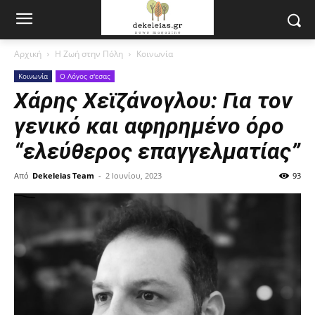
Αρχική
Η Ζωή στην Πόλη
Κοινωνία
Κοινωνία
Ο Λόγος σ'εσας
Χάρης Χεϊζάνογλου: Για τον
γενικό και αφηρημένο όρο
“ελεύθερος επαγγελματίας”
Από
Dekeleias Team
-
2 Ιουνίου, 2023
93