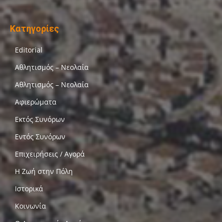
Κατηγορίες
Editorial
Αθλητισμός – Νεολαία
Αθλητισμός – Νεολαία
Αφιερώματα
Εκτός Συνόρων
Εντός Συνόρων
Επιχειρήσεις / Αγορά
Η Ζωή στην Πόλη
Ιστορικά
Κοινωνία